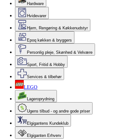
Hardware
Hvidevarer
Hjem, Rengøring & Køkkenudstyr
Epoq køkken & bryggers
Personlig pleje, Skønhed & Velvære
Sport, Fritid & Hobby
Services & tilbehør
LEGO
Lageroprydning
Ugens tilbud - og andre gode priser
Elgigantens Kundeklub
Elgiganten Erhverv