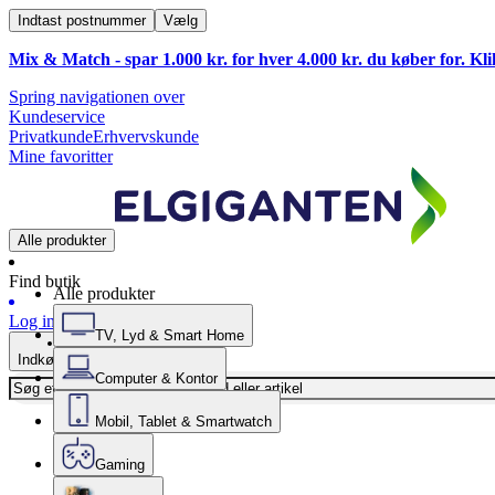
Indtast postnummer
Vælg
Mix & Match - spar 1.000 kr. for hver 4.000 kr. du køber for. Kl
Spring navigationen over
Kundeservice
Privatkunde
Erhvervskunde
Mine favoritter
Alle produkter
Find butik
Alle produkter
Log ind
TV, Lyd & Smart Home
Indkøbskurv
Computer & Kontor
Mobil, Tablet & Smartwatch
Gaming