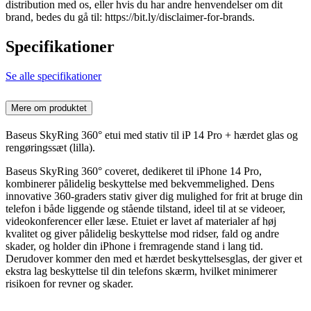
distribution med os, eller hvis du har andre henvendelser om dit
brand, bedes du gå til: https://bit.ly/disclaimer-for-brands.
Specifikationer
Se alle specifikationer
Mere om produktet
Baseus SkyRing 360° etui med stativ til iP 14 Pro + hærdet glas og
rengøringssæt (lilla).
Baseus SkyRing 360° coveret, dedikeret til iPhone 14 Pro,
kombinerer pålidelig beskyttelse med bekvemmelighed. Dens
innovative 360-graders stativ giver dig mulighed for frit at bruge din
telefon i både liggende og stående tilstand, ideel til at se videoer,
videokonferencer eller læse. Etuiet er lavet af materialer af høj
kvalitet og giver pålidelig beskyttelse mod ridser, fald og andre
skader, og holder din iPhone i fremragende stand i lang tid.
Derudover kommer den med et hærdet beskyttelsesglas, der giver et
ekstra lag beskyttelse til din telefons skærm, hvilket minimerer
risikoen for revner og skader.