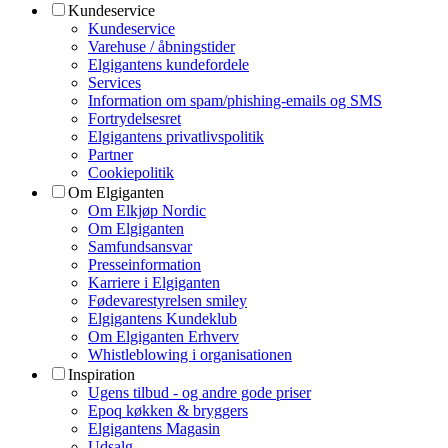
Kundeservice
Kundeservice
Varehuse / åbningstider
Elgigantens kundefordele
Services
Information om spam/phishing-emails og SMS
Fortrydelsesret
Elgigantens privatlivspolitik
Partner
Cookiepolitik
Om Elgiganten
Om Elkjøp Nordic
Om Elgiganten
Samfundsansvar
Presseinformation
Karriere i Elgiganten
Fødevarestyrelsen smiley
Elgigantens Kundeklub
Om Elgiganten Erhverv
Whistleblowing i organisationen
Inspiration
Ugens tilbud - og andre gode priser
Epoq køkken & bryggers
Elgigantens Magasin
Udsalg