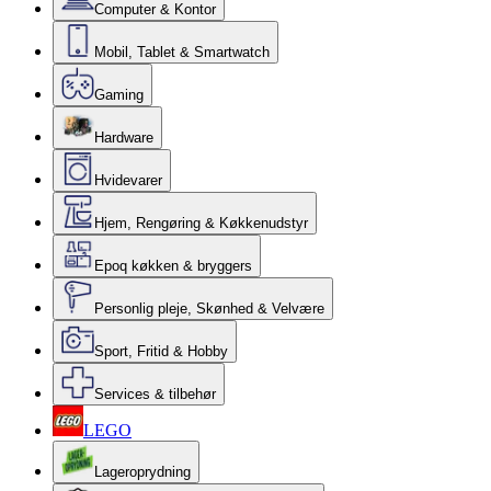
Computer & Kontor
Mobil, Tablet & Smartwatch
Gaming
Hardware
Hvidevarer
Hjem, Rengøring & Køkkenudstyr
Epoq køkken & bryggers
Personlig pleje, Skønhed & Velvære
Sport, Fritid & Hobby
Services & tilbehør
LEGO
Lageroprydning