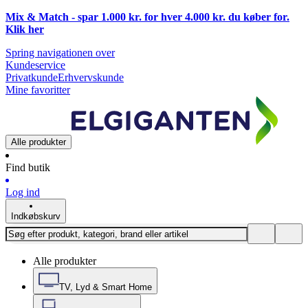
Mix & Match - spar 1.000 kr. for hver 4.000 kr. du køber for.
Klik
her
Spring navigationen over
Kundeservice
Privatkunde
Erhvervskunde
Mine favoritter
Alle produkter
Find butik
Log ind
Indkøbskurv
Alle produkter
TV, Lyd & Smart Home