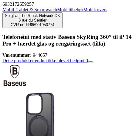
6932172659257
Mobil, Tablet & Smartwatch
Mobiltilbehør
Mobilcovers
Solgt af
The Stock Network DK
8 rue du Sentier
CVR-nr: FR86901950774
Telefonetui med stativ Baseus SkyRing 360° til iP 14
Pro + hærdet glas og rengøringssæt (lilla)
Varenummer:
944057
Dette produkt er endnu ikke blevet bedømt.
0