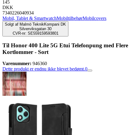
145
DKK
7340226040934
Mobil, Tablet & Smartwatch
Mobiltilbehør
Mobilcovers
Solgt af
Malmö TeknikKompani DK
Silverviksgatan 30
CVR-nr: SE559159593801
Til Honor 400 Lite 5G Etui Telefonpung med Flere
Kortlommer - Sort
Varenummer:
946360
Dette produkt er endnu ikke blevet bedømt.
0