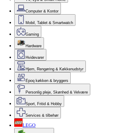
Computer & Kontor
Mobil, Tablet & Smartwatch
Gaming
Hardware
Hvidevarer
Hjem, Rengøring & Køkkenudstyr
Epoq køkken & bryggers
Personlig pleje, Skønhed & Velvære
Sport, Fritid & Hobby
Services & tilbehør
LEGO