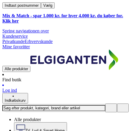
Indtast postnummer
Vælg
Mix & Match - spar 1.000 kr. for hver 4.000 kr. du køber for.
Klik
her
Spring navigationen over
Kundeservice
Privatkunde
Erhvervskunde
Mine favoritter
Alle produkter
Find butik
Log ind
Indkøbskurv
Alle produkter
TV, Lyd & Smart Home