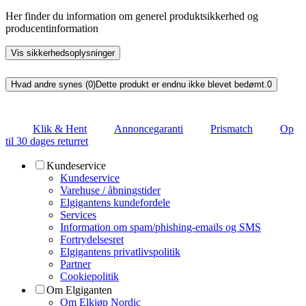
Her finder du information om generel produktsikkerhed og
producentinformation
Vis sikkerhedsoplysninger
Hvad andre synes (0)
Dette produkt er endnu ikke blevet bedømt.
0
Klik & Hent
Annoncegaranti
Prismatch
Op
til 30 dages returret
Kundeservice
Kundeservice
Varehuse / åbningstider
Elgigantens kundefordele
Services
Information om spam/phishing-emails og SMS
Fortrydelsesret
Elgigantens privatlivspolitik
Partner
Cookiepolitik
Om Elgiganten
Om Elkjøp Nordic