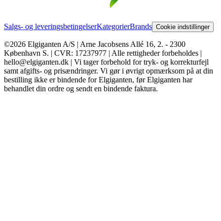
Salgs- og leveringsbetingelser
Kategorier
Brands
Cookie indstillinger
©2026 Elgiganten A/S | Arne Jacobsens Allé 16, 2. - 2300
København S. | CVR: 17237977 | Alle rettigheder forbeholdes |
hello@elgiganten.dk | Vi tager forbehold for tryk- og korrekturfejl
samt afgifts- og prisændringer. Vi gør i øvrigt opmærksom på at din
bestilling ikke er bindende for Elgiganten, før Elgiganten har
behandlet din ordre og sendt en bindende faktura.