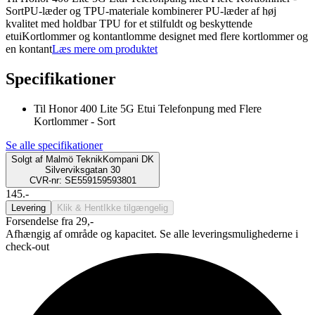
SortPU-læder og TPU-materiale kombinerer PU-læder af høj
kvalitet med holdbar TPU for et stilfuldt og beskyttende
etuiKortlommer og kontantlomme designet med flere kortlommer og
en kontant
Læs mere om produktet
Specifikationer
Til Honor 400 Lite 5G Etui Telefonpung med Flere
Kortlommer - Sort
Se alle specifikationer
Solgt af
Malmö TeknikKompani DK
Silverviksgatan 30
CVR-nr: SE559159593801
145.-
Levering
Klik & Hent
Ikke tilgængelig
Forsendelse fra 29,-
Afhængig af område og kapacitet. Se alle leveringsmulighederne i
check-out