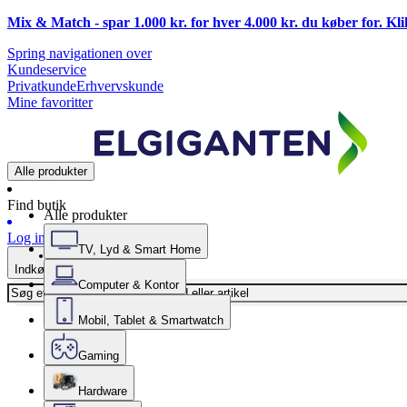
Mix & Match - spar 1.000 kr. for hver 4.000 kr. du køber for. Kl
Spring navigationen over
Kundeservice
Privatkunde
Erhvervskunde
Mine favoritter
Alle produkter
Find butik
Alle produkter
Log ind
TV, Lyd & Smart Home
Indkøbskurv
Computer & Kontor
Mobil, Tablet & Smartwatch
Gaming
Hardware