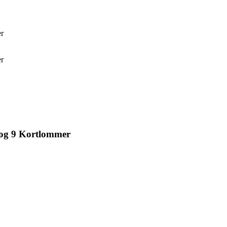
r
r
og 9 Kortlommer