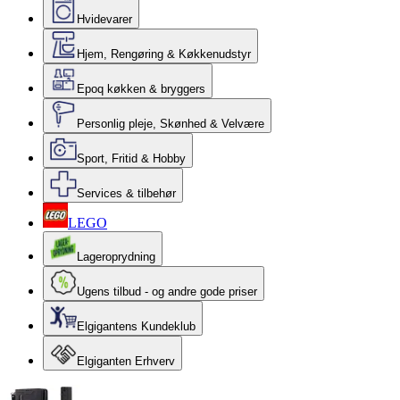
Hvidevarer
Hjem, Rengøring & Køkkenudstyr
Epoq køkken & bryggers
Personlig pleje, Skønhed & Velvære
Sport, Fritid & Hobby
Services & tilbehør
LEGO
Lageroprydning
Ugens tilbud - og andre gode priser
Elgigantens Kundeklub
Elgiganten Erhverv