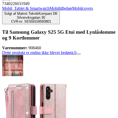
7340226031949
Mobil, Tablet & Smartwatch
Mobiltilbehør
Mobilcovers
Solgt af
Malmö TeknikKompani DK
Silverviksgatan 30
CVR-nr: SE559159593801
Til Samsung Galaxy S25 5G Etui med Lynlåslomme
og 9 Kortlommer
Varenummer:
908460
Dette produkt er endnu ikke blevet bedømt.
0