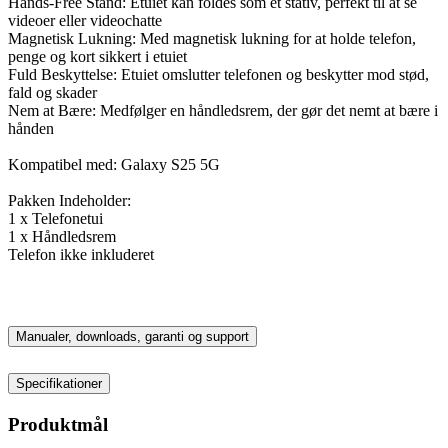
Hands-Free Stand: Etuiet kan foldes som et stativ, perfekt til at se
videoer eller videochatte
Magnetisk Lukning: Med magnetisk lukning for at holde telefon,
penge og kort sikkert i etuiet
Fuld Beskyttelse: Etuiet omslutter telefonen og beskytter mod stød,
fald og skader
Nem at Bære: Medfølger en håndledsrem, der gør det nemt at bære i
hånden
Kompatibel med: Galaxy S25 5G
Pakken Indeholder:
1 x Telefonetui
1 x Håndledsrem
Telefon ikke inkluderet
Manualer, downloads, garanti og support
Specifikationer
Produktmål