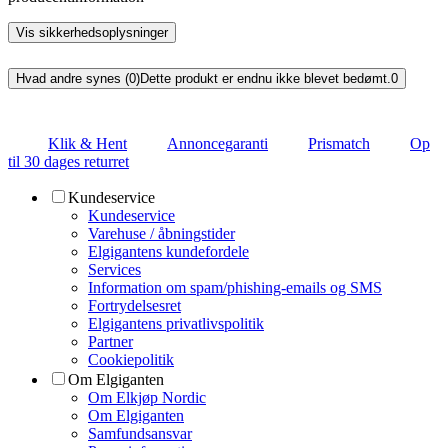
Vis sikkerhedsoplysninger
Hvad andre synes (0)
Dette produkt er endnu ikke blevet bedømt.
0
Klik & Hent
Annoncegaranti
Prismatch
Op
til 30 dages returret
Kundeservice
Kundeservice
Varehuse / åbningstider
Elgigantens kundefordele
Services
Information om spam/phishing-emails og SMS
Fortrydelsesret
Elgigantens privatlivspolitik
Partner
Cookiepolitik
Om Elgiganten
Om Elkjøp Nordic
Om Elgiganten
Samfundsansvar