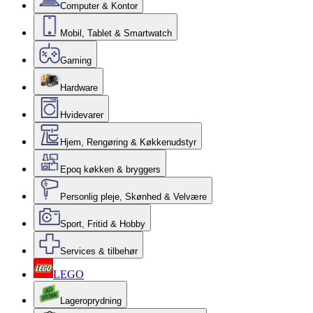
Computer & Kontor
Mobil, Tablet & Smartwatch
Gaming
Hardware
Hvidevarer
Hjem, Rengøring & Køkkenudstyr
Epoq køkken & bryggers
Personlig pleje, Skønhed & Velvære
Sport, Fritid & Hobby
Services & tilbehør
LEGO
Lageroprydning