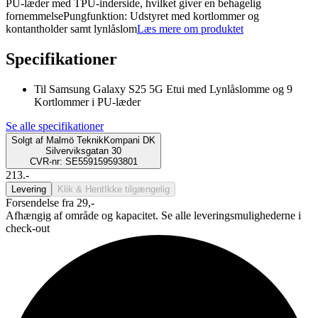
PU-læder med TPU-inderside, hvilket giver en behagelig
fornemmelsePungfunktion: Udstyret med kortlommer og
kontantholder samt lynlåslom
Læs mere om produktet
Specifikationer
Til Samsung Galaxy S25 5G Etui med Lynlåslomme og 9
Kortlommer i PU-læder
Se alle specifikationer
Solgt af
Malmö TeknikKompani DK
Silverviksgatan 30
CVR-nr: SE559159593801
213.-
Levering
Klik & Hent
Ikke tilgængelig
Forsendelse fra 29,-
Afhængig af område og kapacitet. Se alle leveringsmulighederne i
check-out