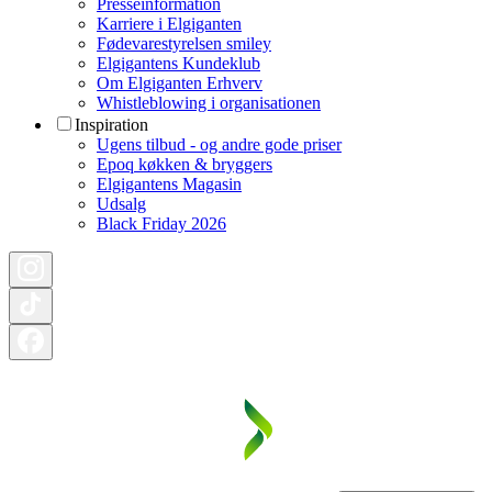
Presseinformation
Karriere i Elgiganten
Fødevarestyrelsen smiley
Elgigantens Kundeklub
Om Elgiganten Erhverv
Whistleblowing i organisationen
Inspiration
Ugens tilbud - og andre gode priser
Epoq køkken & bryggers
Elgigantens Magasin
Udsalg
Black Friday 2026