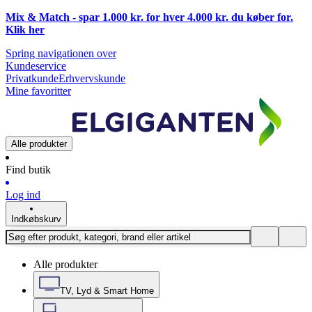
Mix & Match - spar 1.000 kr. for hver 4.000 kr. du køber for.
Klik
her
Spring navigationen over
Kundeservice
Privatkunde
Erhvervskunde
Mine favoritter
Alle produkter
Find butik
Log ind
Indkøbskurv
Alle produkter
TV, Lyd & Smart Home