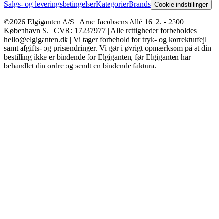
Salgs- og leveringsbetingelser
Kategorier
Brands
Cookie indstillinger
©2026 Elgiganten A/S | Arne Jacobsens Allé 16, 2. - 2300
København S. | CVR: 17237977 | Alle rettigheder forbeholdes |
hello@elgiganten.dk | Vi tager forbehold for tryk- og korrekturfejl
samt afgifts- og prisændringer. Vi gør i øvrigt opmærksom på at din
bestilling ikke er bindende for Elgiganten, før Elgiganten har
behandlet din ordre og sendt en bindende faktura.