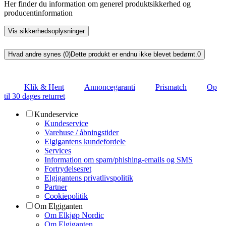
Her finder du information om generel produktsikkerhed og
producentinformation
Vis sikkerhedsoplysninger
Hvad andre synes (0)
Dette produkt er endnu ikke blevet bedømt.
0
Klik & Hent
Annoncegaranti
Prismatch
Op
til 30 dages returret
Kundeservice
Kundeservice
Varehuse / åbningstider
Elgigantens kundefordele
Services
Information om spam/phishing-emails og SMS
Fortrydelsesret
Elgigantens privatlivspolitik
Partner
Cookiepolitik
Om Elgiganten
Om Elkjøp Nordic
Om Elgiganten