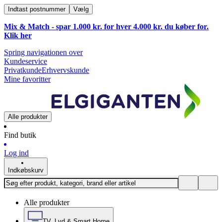
Indtast postnummer
Vælg
Mix & Match - spar 1.000 kr. for hver 4.000 kr. du køber for.
Klik
her
Spring navigationen over
Kundeservice
Privatkunde
Erhvervskunde
Mine favoritter
Alle produkter
Find butik
Log ind
Indkøbskurv
Alle produkter
TV, Lyd & Smart Home