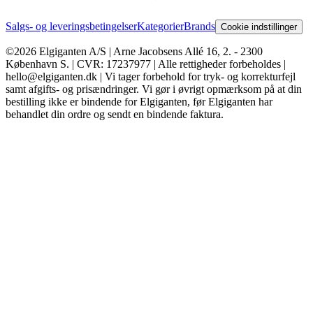
Salgs- og leveringsbetingelser
Kategorier
Brands
Cookie indstillinger
©2026 Elgiganten A/S | Arne Jacobsens Allé 16, 2. - 2300
København S. | CVR: 17237977 | Alle rettigheder forbeholdes |
hello@elgiganten.dk | Vi tager forbehold for tryk- og korrekturfejl
samt afgifts- og prisændringer. Vi gør i øvrigt opmærksom på at din
bestilling ikke er bindende for Elgiganten, før Elgiganten har
behandlet din ordre og sendt en bindende faktura.