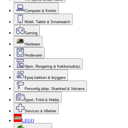
Computer & Kontor
Mobil, Tablet & Smartwatch
Gaming
Hardware
Hvidevarer
Hjem, Rengøring & Køkkenudstyr
Epoq køkken & bryggers
Personlig pleje, Skønhed & Velvære
Sport, Fritid & Hobby
Services & tilbehør
LEGO