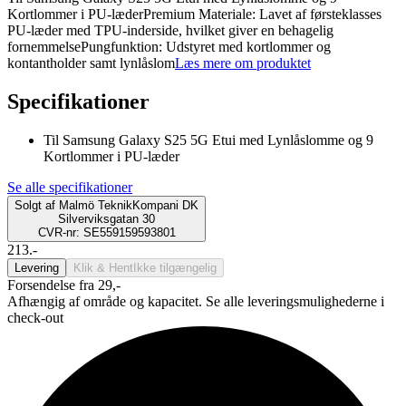
Kortlommer i PU-læderPremium Materiale: Lavet af førsteklasses
PU-læder med TPU-inderside, hvilket giver en behagelig
fornemmelsePungfunktion: Udstyret med kortlommer og
kontantholder samt lynlåslom
Læs mere om produktet
Specifikationer
Til Samsung Galaxy S25 5G Etui med Lynlåslomme og 9
Kortlommer i PU-læder
Se alle specifikationer
Solgt af
Malmö TeknikKompani DK
Silverviksgatan 30
CVR-nr: SE559159593801
213.-
Levering
Klik & Hent
Ikke tilgængelig
Forsendelse fra 29,-
Afhængig af område og kapacitet. Se alle leveringsmulighederne i
check-out