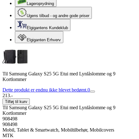
Lageroprydning
Ugens tilbud - og andre gode priser
Elgigantens Kundeklub
Elgiganten Erhverv
Til Samsung Galaxy S25 5G Etui med Lynlåslomme og 9
Kortlommer
Dette produkt er endnu ikke blevet bedømt.
0
213.-
Tilføj til kurv
Til Samsung Galaxy S25 5G Etui med Lynlåslomme og 9
Kortlommer
908498
908498
Mobil, Tablet & Smartwatch, Mobiltilbehør, Mobilcovers
MTK