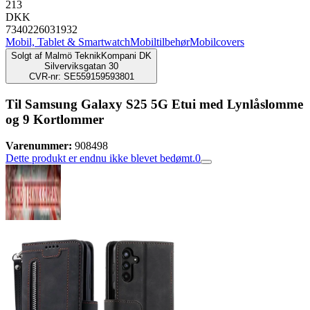
213
DKK
7340226031932
Mobil, Tablet & Smartwatch
Mobiltilbehør
Mobilcovers
Solgt af
Malmö TeknikKompani DK
Silverviksgatan 30
CVR-nr: SE559159593801
Til Samsung Galaxy S25 5G Etui med Lynlåslomme
og 9 Kortlommer
Varenummer:
908498
Dette produkt er endnu ikke blevet bedømt.
0