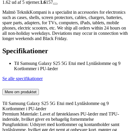
1.62 ud af 5 stjerner.
1.6
157
Malmö TeknikKompani is a specialist in accessories for electronics
such as cases, shells, screen protectors, cables, chargers, batteries,
spare parts, adapters, for TVs, computers, iPads, tablets, mobile
phones, electric scooters, etc. We ship all orders within 24 hours on
all non-holiday weekdays. Deviations may occur in connection with
longer weekends and Black Friday.
Specifikationer
Til Samsung Galaxy S25 5G Etui med Lynlåslomme og 9
Kortlommer i PU-læder
Se alle specifikationer
Mere om produktet
Til Samsung Galaxy S25 5G Etui med Lynlåslomme og 9
Kortlommer i PU-læder
Premium Materiale: Lavet af førsteklasses PU-læder med TPU-
inderside, hvilket giver en behagelig fornemmelse
Pungfunktion: Udstyret med kortlommer og kontantholder samt
lynlåslomme, hvilket gør det nemt at opbevare kort, mønter og