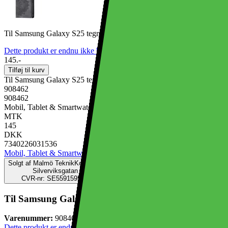
Til Samsung Galaxy S25 tegnebogscover Cover Shell Mandala Blom
Dette produkt er endnu ikke blevet bedømt.
0
145.-
Tilføj til kurv
Til Samsung Galaxy S25 tegnebogscover Cover Shell Mandala Blom
908462
908462
Mobil, Tablet & Smartwatch, Mobiltilbehør, Mobilcovers
MTK
145
DKK
7340226031536
Mobil, Tablet & Smartwatch
Mobiltilbehør
Mobilcovers
Solgt af
Malmö TeknikKompani DK
Silverviksgatan 30
CVR-nr: SE559159593801
Til Samsung Galaxy S25 tegnebogscover Cover Shel
Varenummer:
908462
Dette produkt er endnu ikke blevet bedømt.
0