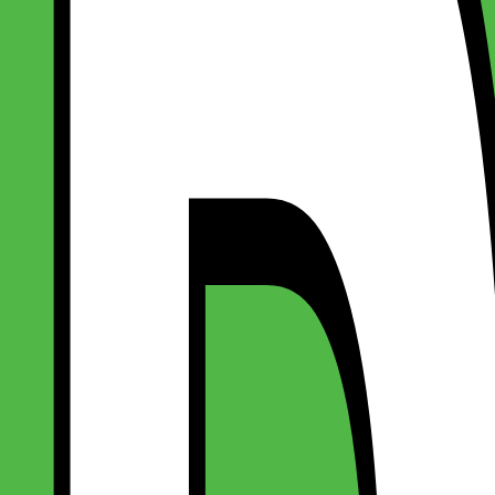
stermønster
stermønster
l Mandala Blomstermønster