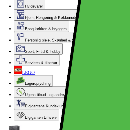
Hvidevarer
Hjem, Rengøring & Køkkenudstyr
Epoq køkken & bryggers
Personlig pleje, Skønhed & Velvære
Sport, Fritid & Hobby
Services & tilbehør
LEGO
Lageroprydning
Ugens tilbud - og andre gode priser
Elgigantens Kundeklub
Elgiganten Erhverv