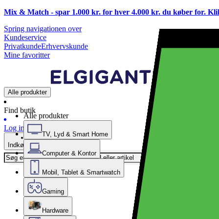
Mix & Match - spar 1.000 kr. for hver 4.000 kr. du køber for. Kl
Spring navigationen over
Kundeservice
Privatkunde
Erhvervskunde
Mine favoritter
Alle produkter
Find butik
Alle produkter
Log ind
TV, Lyd & Smart Home
Indkøbskurv
Computer & Kontor
Mobil, Tablet & Smartwatch
Gaming
Hardware