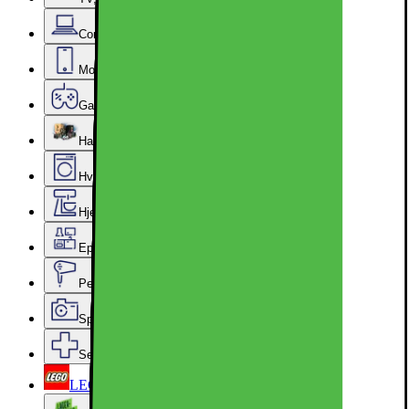
Computer & Kontor
Mobil, Tablet & Smartwatch
Gaming
Hardware
Hvidevarer
Hjem, Rengøring & Køkkenudstyr
Epoq køkken & bryggers
Personlig pleje, Skønhed & Velvære
Sport, Fritid & Hobby
Services & tilbehør
LEGO