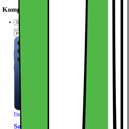
Kompatibel med
Sammenlign
Produktdatablad
Findes i flere varianter
Samsung Galaxy S25 5G smartphone