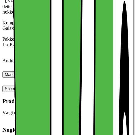
【Komfortabel håndledsrem】 Udstyret med en håndledsrem er
dette etui let at bære og sikrer, at din telefon altid er inden for
rækkevidde
Kompatibel med:
Galaxy S25 5G
Pakken indeholder:
1 x PU læder telefontaske
Andre varer er ikke inkluderet
Manualer, downloads, garanti og support
Specifikationer
Produktmål
Vægt (inkl. emballage)
100,0 g
Nøglespecifikation