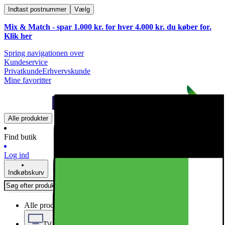
Indtast postnummer
Vælg
Mix & Match - spar 1.000 kr. for hver 4.000 kr. du køber for.
Klik
her
Spring navigationen over
Kundeservice
Privatkunde
Erhvervskunde
Mine favoritter
Alle produkter
Find butik
Log ind
Indkøbskurv
Alle produkter
TV, Lyd & Smart Home