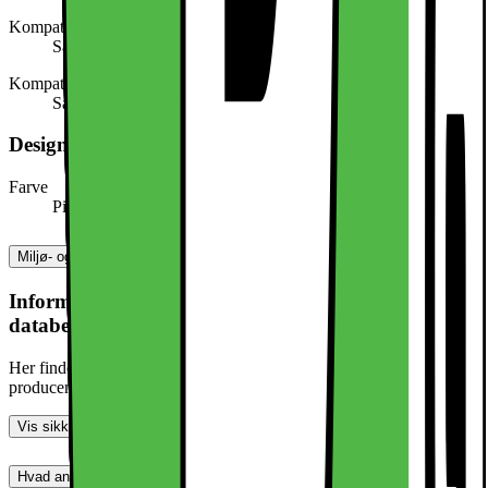
Kompatibel med (model/serie)
Samsung Galaxy S25
Kompatibel med (mærke)
Samsung
Design, form og placering
Farve
Pink
Miljø- og sikkerhedsoplysninger
Information om produktsikkerhed og
databehandling
Her finder du information om generel produktsikkerhed og
producentinformation
Vis sikkerhedsoplysninger
Hvad andre synes (0)
Dette produkt er endnu ikke blevet bedømt.
0