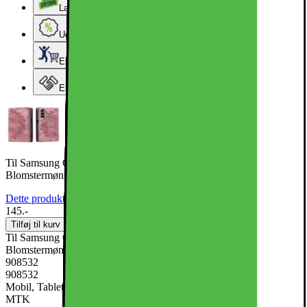
Lageroprydning
Ugens tilbud - og andre gode priser
Elgigantens Kundeklub
Elgiganten Erhverv
Til Samsung Galaxy S25 tegnebogscover Cover Shell Mandala
Blomstermønster
Dette produkt er endnu ikke blevet bedømt.
0
145.-
Tilføj til kurv
Til Samsung Galaxy S25 tegnebogscover Cover Shell Mandala
Blomstermønster
908532
908532
Mobil, Tablet & Smartwatch, Mobiltilbehør, Mobilcovers
MTK