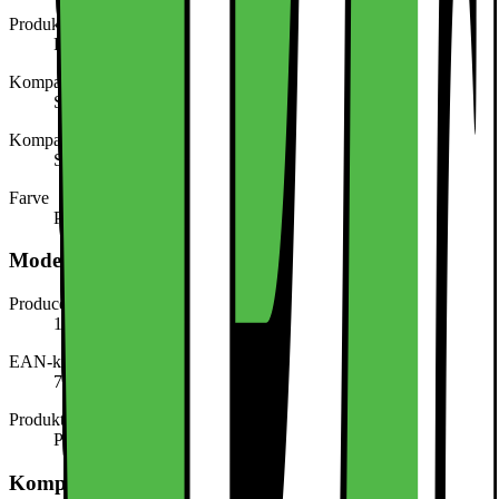
Produkttype
Pungetui til mobiltelefon
Kompatibel med (model/serie)
Samsung Galaxy S25
Kompatibel med (mærke)
Samsung
Farve
Pink
Modelbeskrivelse
Producentens varenummer
123278916
EAN-kode
7340226031543
Produkttype
Pungetui til mobiltelefon
Kompatibilitet