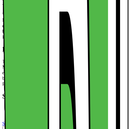
Kort om produktet
Til Samsung Galaxy S25 5G pung etui PU læder telefon etui
Mandala blomstermønster【Premiummateriale】 Dette telefoncover
er lavet af premium PU-læder med TPU-interiør og tilbyder en
behagelig berøring og stabil beskyttelse【Fashionabelt design】
Præget m
Læs mere om produktet
Kort om produktet
Til Samsung Galaxy S25 5G pung etui PU læder telefon etui
Mandala blomstermønster【Premiummateriale】 Dette telefoncover
er lavet af premium PU-læder med TPU-interiør og tilbyder en
behagelig berøring og stabil beskyttelse【Fashionabelt design】
Præget m
Læs mere om produktet
Specifikationer
Til Samsung Galaxy S25 tegnebogscover Cover Shell
Mandala Blomstermønster
Se alle specifikationer