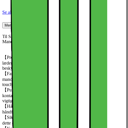
Mandala Blomstermønster
Se alle specifikationer
Mere om produktet
Til Samsung Galaxy S25 5G pung etui PU læder telefon etui
Mandala blomstermønster
【Premiummateriale】 Dette telefoncover er lavet af premium PU-
læder med TPU-interiør og tilbyder en behagelig berøring og stabil
beskyttelse
【Fashionabelt design】 Præget med et elegant
mandalablomstmønster tilføjer dette etui et unikt og moderigtigt
touch til din telefon
【Pungfunktionalitet】 Designet med flere kortpladser, en
kontantholder og en lynlåslomme gør dette etui det nemt at bære
vigtige kort, mønter og kontanter
【Håndfrit stativ】 Etuiet kan foldes sammen til et stativ, perfekt til
håndfri brug, mens du ser videoer eller videochatter
【Sikker magnetisk lukning】 Med en magnetisk trykknap sikrer
dette etui, at din telefon, penge og kort opbevares sikkert