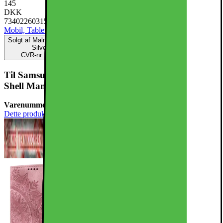
145
DKK
7340226031543
Mobil, Tablet & Smartwatch
Mobiltilbehør
Mobilcovers
Solgt af
Malmö TeknikKompani DK
Silverviksgatan 30
CVR-nr: SE559159593801
Til Samsung Galaxy S25 tegnebogscover Cover
Shell Mandala Blomstermønster
Varenummer:
908532
Dette produkt er endnu ikke blevet bedømt.
0