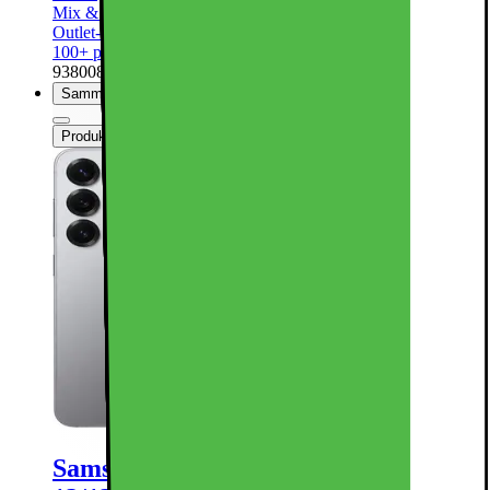
Mix & Match
Outlet-pris fra 6439.-
100+ på lager online
| På lager i 49 varehus(e).
938008
Sammenlign
Produktdatablad
Samsung Galaxy S25 5G smartphone