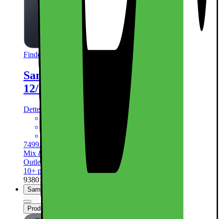
Findes i flere varianter
Samsung Galaxy S25 5G smartphone
12/256GB (blåsort)
Dette produkt er blevet bedømt til 4.8 ud af 5 stjerner.
4.8
15
6.2" FHD+ Dynamic AMOLED-skærm
50+12+10MP kameraopstilling
4.000 mAh batteri, trådløs opladning
7499.-
Mix & Match
Outlet-pris fra 6899.-
10+ på lager online
| På lager i 36 varehus(e).
938012
Sammenlign
Produktdatablad