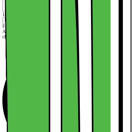
Solgt af
Malmö TeknikKompani DK
Silverviksgatan 30
CVR-nr: SE559159593801
145.-
Levering
Klik & Hent
Ikke tilgængelig
Forsendelse fra 29,-
Afhængig af område og kapacitet. Se alle leveringsmulighederne i
check-out