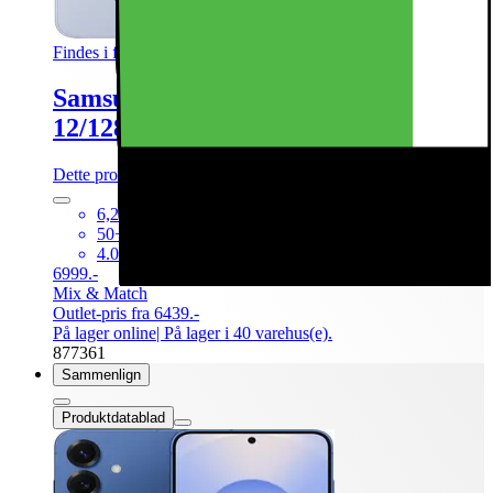
Findes i flere varianter
Samsung Galaxy S25 5G smartphone
12/128GB (Icyblue)
Dette produkt er blevet bedømt til 4.8 ud af 5 stjerner.
4.8
4190
6,2” FHD+ Dynamic AMOLED-skærm
50+12+10MP kamerasystem
4.000mAh batteri, trådløs opladning
6999.-
Mix & Match
Outlet-pris fra 6439.-
På lager online
| På lager i 40 varehus(e).
877361
Sammenlign
Produktdatablad