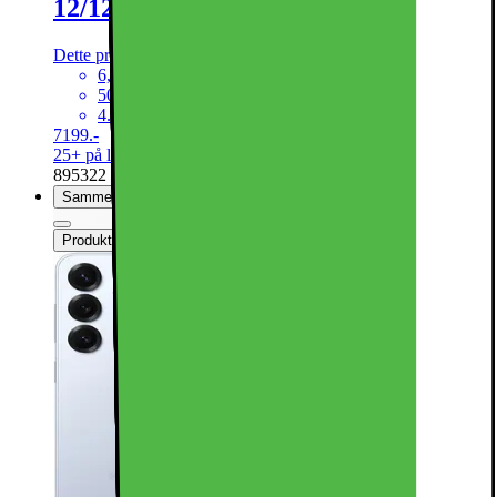
12/128GB Enterprise (Silver Shadow)
Dette produkt er endnu ikke blevet bedømt.
0
6,2" FHD+ Dynamic AMOLED-skærm
50+12+10MP kamerasystem
4.000mAh batteri, trådløs opladning
7199.-
25+ på lager online
895322
Sammenlign
Produktdatablad