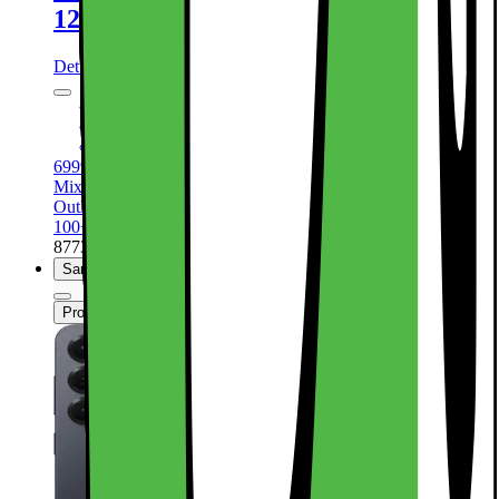
12/128GB (Navy)
Dette produkt er blevet bedømt til 4.8 ud af 5 stjerner.
4.8
4190
6,2” FHD+ Dynamic AMOLED-skærm
50+12+10MP kamerasystem
4.000mAh batteri, trådløs opladning
6999.-
Mix & Match
Outlet-pris fra 5389.-
100+ på lager online
| På lager i 49 varehus(e).
877359
Sammenlign
Produktdatablad