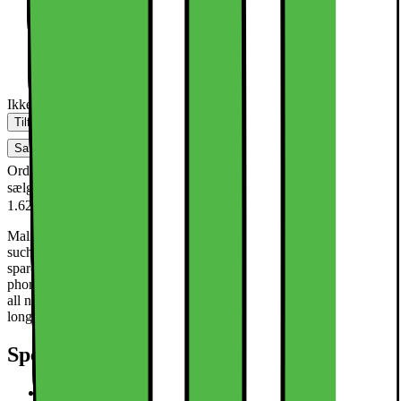
Ikke på lager i butik
Tilføj til kurv
Sammenlign
Gem
Ønskeskyen
Ordre, retur og reklamationer håndteres af sælger - læs om denne
sælger:
Dette produkt er blevet bedømt til
Malmö TeknikKompani DK
1.62 ud af 5 stjerner.
1.6
157
Malmö TeknikKompani is a specialist in accessories for electronics
such as cases, shells, screen protectors, cables, chargers, batteries,
spare parts, adapters, for TVs, computers, iPads, tablets, mobile
phones, electric scooters, etc. We ship all orders within 24 hours on
all non-holiday weekdays. Deviations may occur in connection with
longer weekends and Black Friday.
Specifikationer
Til Samsung Galaxy S25 tegnebogscover Cover Shell