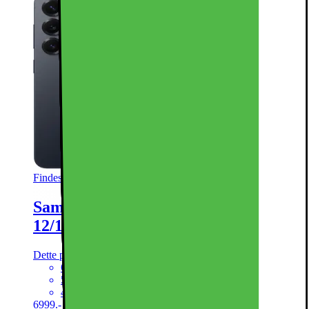
Findes i flere varianter
Samsung Galaxy S25 5G smartphone
12/128GB (blåsort)
Dette produkt er blevet bedømt til 4.5 ud af 5 stjerner.
4.5
46
6,2" FHD+ dynamisk AMOLED-skærm
50+12+10MP kameraopstilling
4.000 mAh batteri, trådløs opladning
6999.-