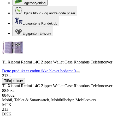
Lageroprydning
Ugens tilbud - og andre gode priser
Elgigantens Kundeklub
Elgiganten Erhverv
Til Xiaomi Redmi 14C Zipper Wallet Case Rhombus Telefoncover
Dette produkt er endnu ikke blevet bedømt.
0
213.-
Tilføj til kurv
Til Xiaomi Redmi 14C Zipper Wallet Case Rhombus Telefoncover
884082
884082
Mobil, Tablet & Smartwatch, Mobiltilbehør, Mobilcovers
MTK
213
DKK