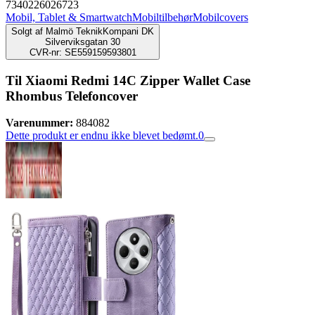
7340226026723
Mobil, Tablet & Smartwatch
Mobiltilbehør
Mobilcovers
Solgt af
Malmö TeknikKompani DK
Silverviksgatan 30
CVR-nr: SE559159593801
Til Xiaomi Redmi 14C Zipper Wallet Case
Rhombus Telefoncover
Varenummer:
884082
Dette produkt er endnu ikke blevet bedømt.
0