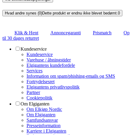
Hvad andre synes (0)
Dette produkt er endnu ikke blevet bedømt.
0
Klik & Hent
Annoncegaranti
Prismatch
Op
til 30 dages returret
Kundeservice
Kundeservice
Varehuse / åbningstider
Elgigantens kundefordele
Services
Information om spam/phishing-emails og SMS
Fortrydelsesret
Elgigantens privatlivspolitik
Partner
Cookiepolitik
Om Elgiganten
Om Elkjøp Nordic
Om Elgiganten
Samfundsansvar
Presseinformation
Karriere i Elgiganten