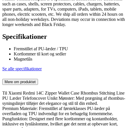
such as cases, shells, screen protectors, cables, chargers, batteries,
spare parts, adapters, for TVs, computers, iPads, tablets, mobile
phones, electric scooters, etc. We ship all orders within 24 hours on
all non-holiday weekdays. Deviations may occur in connection with
longer weekends and Black Friday.
Specifikationer
Fremstillet af PU-læder / TPU
Kortlommer til kort og sedler
Magnetlås
Se alle specifikationer
Mere om produktet
Til Xiaomi Redmi 14C Zipper Wallet Case Rhombus Stitching Line
PU Læder Telefoncover Unikt Mønster: Med prægning af rhombus-
syningslinjer tilføjer det elegance og stil til din enhed.
Premium Materiale: Fremstillet af førsteklasses PU-læder på
overfladen og TPU indvendigt for en behagelig fornemmelse.
Pungfunktion: Designet med flere kortlommer og kontantholder,
inklusive en lynlåslomme, hvilket gør det nemt at opbevare kort,