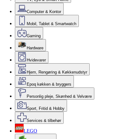
Computer & Kontor
Mobil, Tablet & Smartwatch
Gaming
Hardware
Hvidevarer
Hjem, Rengøring & Køkkenudstyr
Epoq køkken & bryggers
Personlig pleje, Skønhed & Velvære
Sport, Fritid & Hobby
Services & tilbehør
LEGO