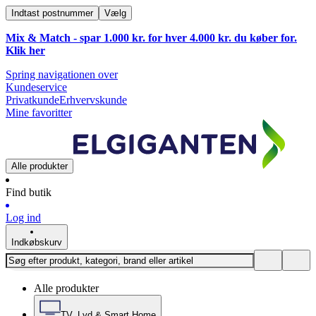
Indtast postnummer
Vælg
Mix & Match - spar 1.000 kr. for hver 4.000 kr. du køber for.
Klik
her
Spring navigationen over
Kundeservice
Privatkunde
Erhvervskunde
Mine favoritter
Alle produkter
Find butik
Log ind
Indkøbskurv
Alle produkter
TV, Lyd & Smart Home