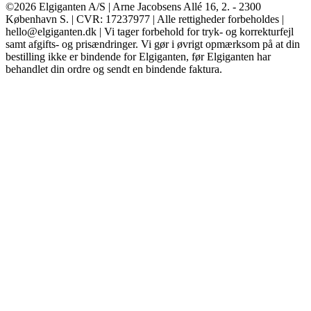
©2026 Elgiganten A/S | Arne Jacobsens Allé 16, 2. - 2300
København S. | CVR: 17237977 | Alle rettigheder forbeholdes |
hello@elgiganten.dk | Vi tager forbehold for tryk- og korrekturfejl
samt afgifts- og prisændringer. Vi gør i øvrigt opmærksom på at din
bestilling ikke er bindende for Elgiganten, før Elgiganten har
behandlet din ordre og sendt en bindende faktura.