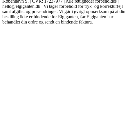
København S. | CVR: 17237977 | Alle rettigheder forbeholdes |
hello@elgiganten.dk | Vi tager forbehold for tryk- og korrekturfejl
samt afgifts- og prisændringer. Vi gør i øvrigt opmærksom på at din
bestilling ikke er bindende for Elgiganten, før Elgiganten har
behandlet din ordre og sendt en bindende faktura.