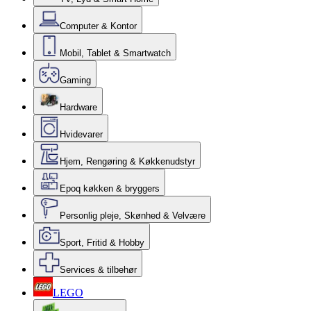
Computer & Kontor
Mobil, Tablet & Smartwatch
Gaming
Hardware
Hvidevarer
Hjem, Rengøring & Køkkenudstyr
Epoq køkken & bryggers
Personlig pleje, Skønhed & Velvære
Sport, Fritid & Hobby
Services & tilbehør
LEGO