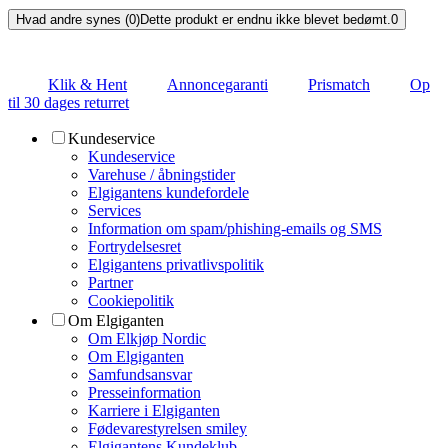
Hvad andre synes (0)
Dette produkt er endnu ikke blevet bedømt.
0
Klik & Hent
Annoncegaranti
Prismatch
Op
til 30 dages returret
Kundeservice
Kundeservice
Varehuse / åbningstider
Elgigantens kundefordele
Services
Information om spam/phishing-emails og SMS
Fortrydelsesret
Elgigantens privatlivspolitik
Partner
Cookiepolitik
Om Elgiganten
Om Elkjøp Nordic
Om Elgiganten
Samfundsansvar
Presseinformation
Karriere i Elgiganten
Fødevarestyrelsen smiley
Elgigantens Kundeklub