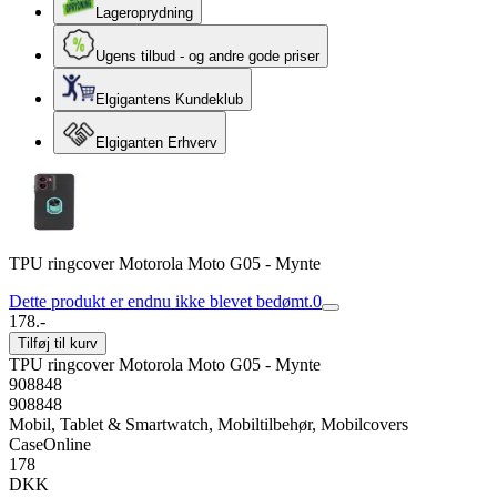
Lageroprydning
Ugens tilbud - og andre gode priser
Elgigantens Kundeklub
Elgiganten Erhverv
TPU ringcover Motorola Moto G05 - Mynte
Dette produkt er endnu ikke blevet bedømt.
0
178.-
Tilføj til kurv
TPU ringcover Motorola Moto G05 - Mynte
908848
908848
Mobil, Tablet & Smartwatch, Mobiltilbehør, Mobilcovers
CaseOnline
178
DKK