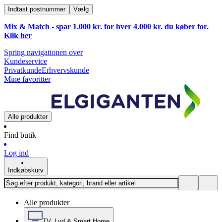
Indtast postnummer
Vælg
Mix & Match - spar 1.000 kr. for hver 4.000 kr. du køber for.
Klik
her
Spring navigationen over
Kundeservice
Privatkunde
Erhvervskunde
Mine favoritter
Alle produkter
Find butik
Log ind
Indkøbskurv
Alle produkter
TV, Lyd & Smart Home