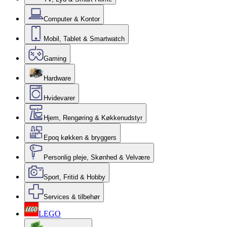
Computer & Kontor
Mobil, Tablet & Smartwatch
Gaming
Hardware
Hvidevarer
Hjem, Rengøring & Køkkenudstyr
Epoq køkken & bryggers
Personlig pleje, Skønhed & Velvære
Sport, Fritid & Hobby
Services & tilbehør
LEGO