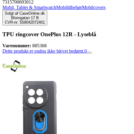
7315700693012
Mobil, Tablet & Smartwatch
Mobiltilbehør
Mobilcovers
Solgt af
CaseOnline.dk
Blomgatan 17 B
CVR-nr: 559042072401
TPU ringcover OnePlus 12R - Lyseblå
Varenummer:
885368
Dette produkt er endnu ikke blevet bedømt.
0