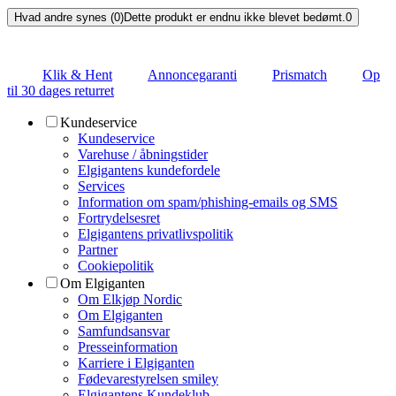
Hvad andre synes (0)
Dette produkt er endnu ikke blevet bedømt.
0
Klik & Hent
Annoncegaranti
Prismatch
Op
til 30 dages returret
Kundeservice
Kundeservice
Varehuse / åbningstider
Elgigantens kundefordele
Services
Information om spam/phishing-emails og SMS
Fortrydelsesret
Elgigantens privatlivspolitik
Partner
Cookiepolitik
Om Elgiganten
Om Elkjøp Nordic
Om Elgiganten
Samfundsansvar
Presseinformation
Karriere i Elgiganten
Fødevarestyrelsen smiley
Elgigantens Kundeklub