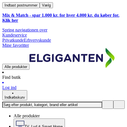
Indtast postnummer
Vælg
Mix & Match - spar 1.000 kr. for hver 4.000 kr. du køber for.
Klik
her
Spring navigationen over
Kundeservice
Privatkunde
Erhvervskunde
Mine favoritter
Alle produkter
Find butik
Log ind
Indkøbskurv
Alle produkter
TV, Lyd & Smart Home