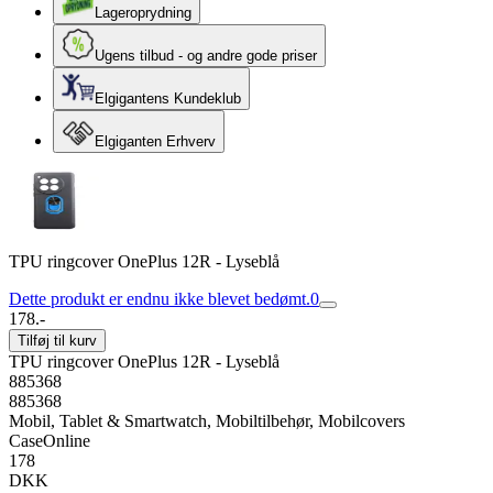
Lageroprydning
Ugens tilbud - og andre gode priser
Elgigantens Kundeklub
Elgiganten Erhverv
TPU ringcover OnePlus 12R - Lyseblå
Dette produkt er endnu ikke blevet bedømt.
0
178.-
Tilføj til kurv
TPU ringcover OnePlus 12R - Lyseblå
885368
885368
Mobil, Tablet & Smartwatch, Mobiltilbehør, Mobilcovers
CaseOnline
178
DKK