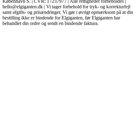
København S. | CVR: 17237977 | Alle rettigheder forbeholdes |
hello@elgiganten.dk | Vi tager forbehold for tryk- og korrekturfejl
samt afgifts- og prisændringer. Vi gør i øvrigt opmærksom på at din
bestilling ikke er bindende for Elgiganten, før Elgiganten har
behandlet din ordre og sendt en bindende faktura.