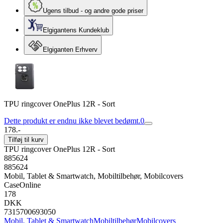
Ugens tilbud - og andre gode priser
Elgigantens Kundeklub
Elgiganten Erhverv
TPU ringcover OnePlus 12R - Sort
Dette produkt er endnu ikke blevet bedømt.
0
178.-
Tilføj til kurv
TPU ringcover OnePlus 12R - Sort
885624
885624
Mobil, Tablet & Smartwatch, Mobiltilbehør, Mobilcovers
CaseOnline
178
DKK
7315700693050
Mobil, Tablet & Smartwatch
Mobiltilbehør
Mobilcovers