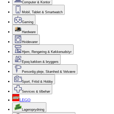
Computer & Kontor
Mobil, Tablet & Smartwatch
Gaming
Hardware
Hvidevarer
Hjem, Rengøring & Køkkenudstyr
Epoq køkken & bryggers
Personlig pleje, Skønhed & Velvære
Sport, Fritid & Hobby
Services & tilbehør
LEGO
Lageroprydning