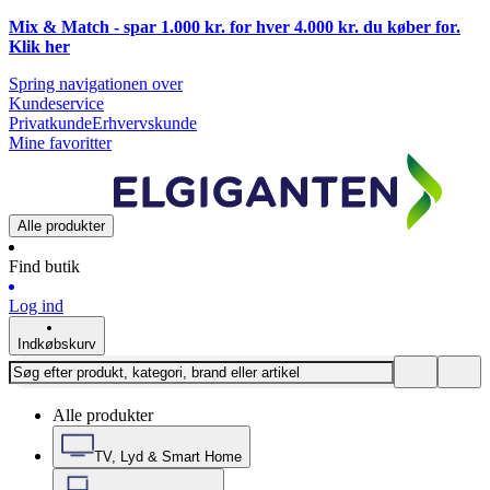
Mix & Match - spar 1.000 kr. for hver 4.000 kr. du køber for.
Klik
her
Spring navigationen over
Kundeservice
Privatkunde
Erhvervskunde
Mine favoritter
Alle produkter
Find butik
Log ind
Indkøbskurv
Alle produkter
TV, Lyd & Smart Home