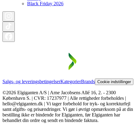
Black Friday 2026
Salgs- og leveringsbetingelser
Kategorier
Brands
Cookie indstillinger
©2026 Elgiganten A/S | Arne Jacobsens Allé 16, 2. - 2300
København S. | CVR: 17237977 | Alle rettigheder forbeholdes |
hello@elgiganten.dk | Vi tager forbehold for tryk- og korrekturfejl
samt afgifts- og prisændringer. Vi gør i øvrigt opmærksom på at din
bestilling ikke er bindende for Elgiganten, før Elgiganten har
behandlet din ordre og sendt en bindende faktura.