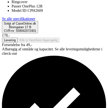
Ringcover
Passer OnePlus 12R
Model ID CPH2609
Se alle specifikationer
Solgt af
CaseOnline.dk
Blomgatan 17 B
CVR-nr: 559042072401
178.-
Levering
Klik & Hent
Ikke tilgængelig
Forsendelse fra 49,-
Afhængig af område og kapacitet. Se alle leveringsmulighederne i
check-out