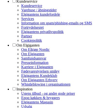
Kundeservice
Kundeservice
Varehuse / åbningstider
Elgigantens kundefordele
Services
Information om spam/phishing-emails og SMS
Fortrydelsesret
Elgigantens privatlivspolitik
Partner
Cookiepolitik
Om Elgiganten
Om Elkjøp Nordic
Om Elgiganten
Samfundsansvar
Presseinformation
Karriere i Elgiganten
Fødevarestyrelsen smiley
Elgigantens Kundeklub
Om Elgiganten Erhverv
Whistleblowing i organisationen
Inspiration
Ugens tilbud - og andre gode priser
Epoq køkken & bryggers
Elgigantens Magasin
Udsalg