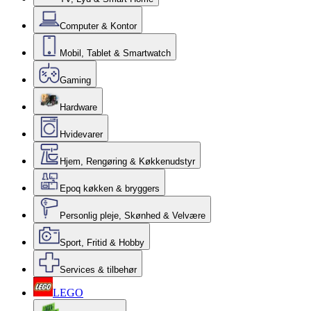
Computer & Kontor
Mobil, Tablet & Smartwatch
Gaming
Hardware
Hvidevarer
Hjem, Rengøring & Køkkenudstyr
Epoq køkken & bryggers
Personlig pleje, Skønhed & Velvære
Sport, Fritid & Hobby
Services & tilbehør
LEGO