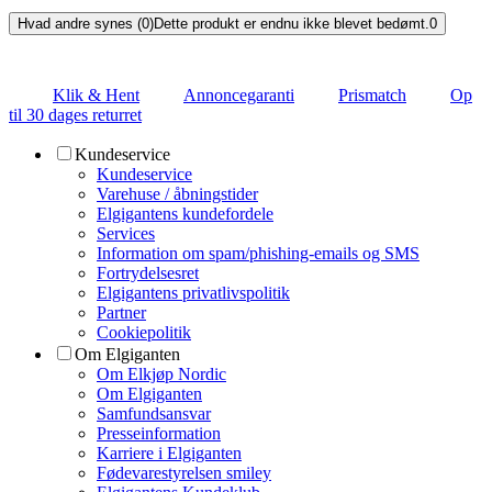
Hvad andre synes (0)
Dette produkt er endnu ikke blevet bedømt.
0
Klik & Hent
Annoncegaranti
Prismatch
Op
til 30 dages returret
Kundeservice
Kundeservice
Varehuse / åbningstider
Elgigantens kundefordele
Services
Information om spam/phishing-emails og SMS
Fortrydelsesret
Elgigantens privatlivspolitik
Partner
Cookiepolitik
Om Elgiganten
Om Elkjøp Nordic
Om Elgiganten
Samfundsansvar
Presseinformation
Karriere i Elgiganten
Fødevarestyrelsen smiley