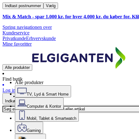
Indtast postnummer
Vælg
Mix & Match - spar 1.000 kr. for hver 4.000 kr. du køber for. Kl
Spring navigationen over
Kundeservice
Privatkunde
Erhvervskunde
Mine favoritter
Alle produkter
Find butik
Alle produkter
Log ind
TV, Lyd & Smart Home
Indkøbskurv
Computer & Kontor
Mobil, Tablet & Smartwatch
Gaming