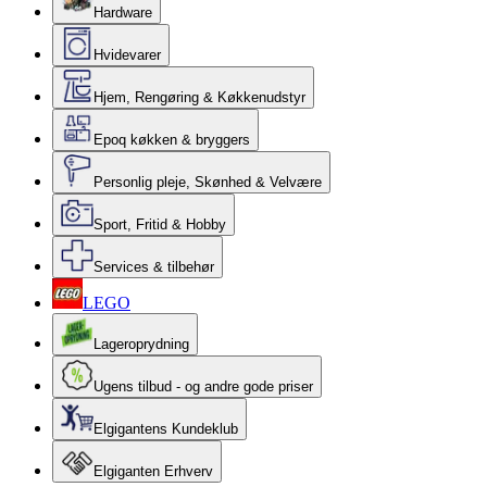
Hardware
Hvidevarer
Hjem, Rengøring & Køkkenudstyr
Epoq køkken & bryggers
Personlig pleje, Skønhed & Velvære
Sport, Fritid & Hobby
Services & tilbehør
LEGO
Lageroprydning
Ugens tilbud - og andre gode priser
Elgigantens Kundeklub
Elgiganten Erhverv