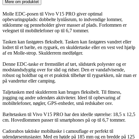
Mere om produktet
Molle EDC-posen til Vivo V15 PRO giver optimal
opbevaringsplads: dobbelte lynlåsrum, to indvendige lommer,
stiklomme og penneholder giver masser af plads. Forlommen er
velegnet til mobiltelefoner op til 6,7 tommer.
Tasken kan fastgøres fleksibelt. Tasken kan fastgøres vandret eller
lodret til et bælte, en rygsæk, en skuldertaske eller en vest ved hjælp
af en Molle-strop. Skulderrem medfølger.
Denne EDC-taske er fremstillet af tæt, slidstærk polyester og er
modstandsdygtig over for slid og ridser. Den er vandafvisende,
robust og holdbar og er et praktisk tilbehør til rygsækken, når man er
på vandretur eller camping.
Taljetasken med skulderrem kan bruges fleksibelt. Til fitness,
jogging og andre udendørs aktiviteter. Ideel til opbevaring af
mobiltelefoner, nøgler, GPS-enheder, små redskaber osv.
Bæltetasken til Vivo V15 PRO har den ideelle størrelse: 18,5 x 12,5
cm. Hovedlommen passer til smartphones på op til 6,7 tommer.
Cadorabos taktiske mobiltaske i camouflage er perfekt til
udendørsentusiaster. Med en højde på 185 mm og en bredde på 125