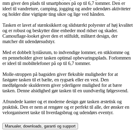
mm giver den plads til smartphones på op til 6,7 tommer. Den er
ideel til vandreture, camping, jogging og andre udendørs aktiviteter
og holder dine vigtigste ting sikre og lige ved hånden.
Tasken er lavet af stænksikkert og slidstærkt polyester af høj kvalitet
og er robust og beskytter dine enheder mod ridser og skader.
Camouflage-looket giver den et stilfuldt, militært design, der
matcher dit udendørsudstyr.
Med et dobbelt lynlåsrum, to indvendige lommer, en stiklomme og
en penneholder giver tasken optimal opbevaringsplads. Forlommen
er ideel til mobiltelefoner på op til 6,7 tommer.
Molle-stroppen på bagsiden giver fleksible muligheder for at
fastgøre tasken til et bælte, en rygsæk eller en vest. Den
medfølgende skulderrem giver yderligere mulighed for at bære
tasken. Denne alsidighed gør tasken til en uundværlig følgesvend.
Afrundede kanter og et moderne design gør tasken æstetisk og
praktisk. Den er nem at rengøre og er perfekt til alle, der ønsker en
velorganiseret taske til hverdagsbrug og udendørs eventyr.
Manualer, downloads, garanti og support