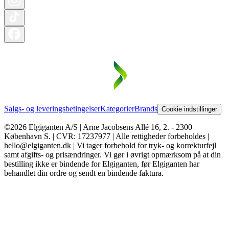
Salgs- og leveringsbetingelser
Kategorier
Brands
Cookie indstillinger
©2026 Elgiganten A/S | Arne Jacobsens Allé 16, 2. - 2300
København S. | CVR: 17237977 | Alle rettigheder forbeholdes |
hello@elgiganten.dk | Vi tager forbehold for tryk- og korrekturfejl
samt afgifts- og prisændringer. Vi gør i øvrigt opmærksom på at din
bestilling ikke er bindende for Elgiganten, før Elgiganten har
behandlet din ordre og sendt en bindende faktura.