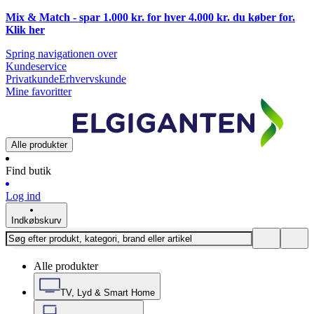
Mix & Match - spar 1.000 kr. for hver 4.000 kr. du køber for.
Klik
her
Spring navigationen over
Kundeservice
Privatkunde
Erhvervskunde
Mine favoritter
Alle produkter
Find butik
Log ind
Indkøbskurv
Alle produkter
TV, Lyd & Smart Home