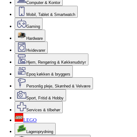
Computer & Kontor
Mobil, Tablet & Smartwatch
Gaming
Hardware
Hvidevarer
Hjem, Rengøring & Køkkenudstyr
Epoq køkken & bryggers
Personlig pleje, Skønhed & Velvære
Sport, Fritid & Hobby
Services & tilbehør
LEGO
Lageroprydning