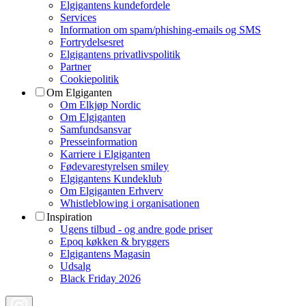
Elgigantens kundefordele
Services
Information om spam/phishing-emails og SMS
Fortrydelsesret
Elgigantens privatlivspolitik
Partner
Cookiepolitik
Om Elgiganten
Om Elkjøp Nordic
Om Elgiganten
Samfundsansvar
Presseinformation
Karriere i Elgiganten
Fødevarestyrelsen smiley
Elgigantens Kundeklub
Om Elgiganten Erhverv
Whistleblowing i organisationen
Inspiration
Ugens tilbud - og andre gode priser
Epoq køkken & bryggers
Elgigantens Magasin
Udsalg
Black Friday 2026