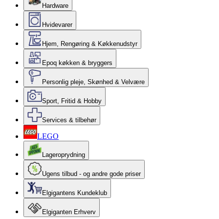
Hardware
Hvidevarer
Hjem, Rengøring & Køkkenudstyr
Epoq køkken & bryggers
Personlig pleje, Skønhed & Velvære
Sport, Fritid & Hobby
Services & tilbehør
LEGO
Lageroprydning
Ugens tilbud - og andre gode priser
Elgigantens Kundeklub
Elgiganten Erhverv