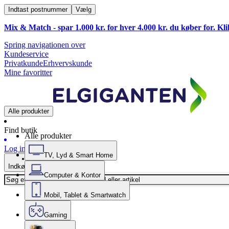
Indtast postnummer
Vælg
Mix & Match - spar 1.000 kr. for hver 4.000 kr. du køber for. Kl
Spring navigationen over
Kundeservice
Privatkunde
Erhvervskunde
Mine favoritter
Alle produkter
Find butik
Alle produkter
Log ind
TV, Lyd & Smart Home
Indkøbskurv
Computer & Kontor
Mobil, Tablet & Smartwatch
Gaming