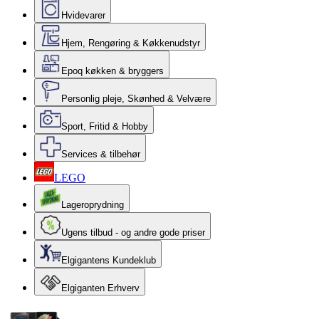
Hvidevarer
Hjem, Rengøring & Køkkenudstyr
Epoq køkken & bryggers
Personlig pleje, Skønhed & Velvære
Sport, Fritid & Hobby
Services & tilbehør
LEGO
Lageroprydning
Ugens tilbud - og andre gode priser
Elgigantens Kundeklub
Elgiganten Erhverv