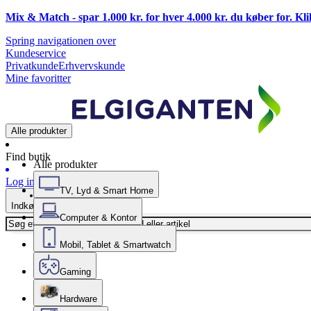
Mix & Match - spar 1.000 kr. for hver 4.000 kr. du køber for. Kl
Spring navigationen over
Kundeservice
Privatkunde
Erhvervskunde
Mine favoritter
Alle produkter
Find butik
Alle produkter
Log ind
TV, Lyd & Smart Home
Indkøbskurv
Computer & Kontor
Mobil, Tablet & Smartwatch
Gaming
Hardware