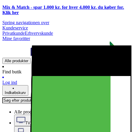
Mix & Match - spar 1.000 kr. for hver 4.000 kr. du køber for.
Klik
her
Spring navigationen over
Kundeservice
Privatkunde
Erhvervskunde
Mine favoritter
Alle produkter
Find butik
Log ind
Indkøbskurv
Alle produkter
TV, Lyd & Smart Home