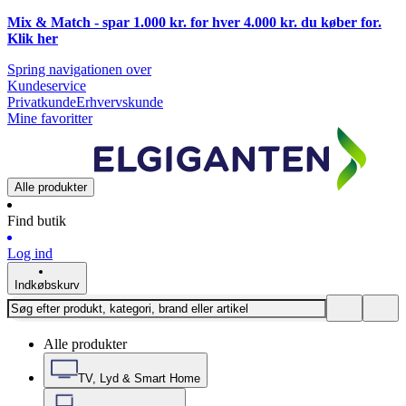
Mix & Match - spar 1.000 kr. for hver 4.000 kr. du køber for.
Klik
her
Spring navigationen over
Kundeservice
Privatkunde
Erhvervskunde
Mine favoritter
Alle produkter
Find butik
Log ind
Indkøbskurv
Alle produkter
TV, Lyd & Smart Home