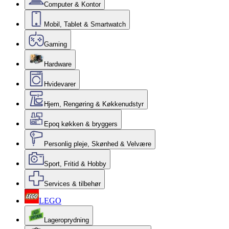
Computer & Kontor
Mobil, Tablet & Smartwatch
Gaming
Hardware
Hvidevarer
Hjem, Rengøring & Køkkenudstyr
Epoq køkken & bryggers
Personlig pleje, Skønhed & Velvære
Sport, Fritid & Hobby
Services & tilbehør
LEGO
Lageroprydning