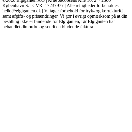
©2026 Elgiganten A/S | Arne Jacobsens Allé 16, 2. - 2300
København S. | CVR: 17237977 | Alle rettigheder forbeholdes |
hello@elgiganten.dk | Vi tager forbehold for tryk- og korrekturfejl
samt afgifts- og prisændringer. Vi gør i øvrigt opmærksom på at din
bestilling ikke er bindende for Elgiganten, før Elgiganten har
behandlet din ordre og sendt en bindende faktura.