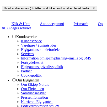
Hvad andre synes (0)
Dette produkt er endnu ikke blevet bedømt.
0
Klik & Hent
Annoncegaranti
Prismatch
Op
til 30 dages returret
Kundeservice
Kundeservice
Varehuse / åbningstider
Elgigantens kundefordele
Services
Information om spam/phishing-emails og SMS
Fortrydelsesret
Elgigantens privatlivspolitik
Partner
Cookiepolitik
Om Elgiganten
Om Elkjøp Nordic
Om Elgiganten
Samfundsansvar
Presseinformation
Karriere i Elgiganten
Fødevarestyrelsen smiley