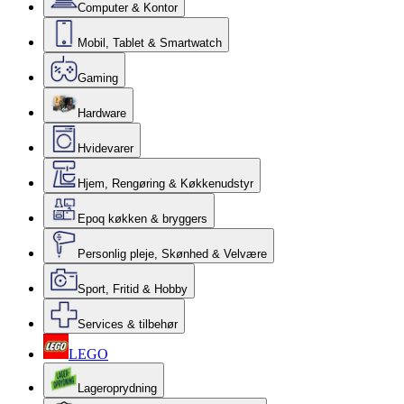
Computer & Kontor
Mobil, Tablet & Smartwatch
Gaming
Hardware
Hvidevarer
Hjem, Rengøring & Køkkenudstyr
Epoq køkken & bryggers
Personlig pleje, Skønhed & Velvære
Sport, Fritid & Hobby
Services & tilbehør
LEGO
Lageroprydning