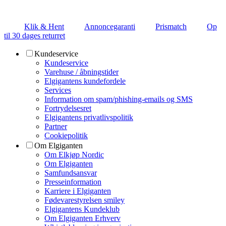
Klik & Hent
Annoncegaranti
Prismatch
Op
til 30 dages returret
Kundeservice
Kundeservice
Varehuse / åbningstider
Elgigantens kundefordele
Services
Information om spam/phishing-emails og SMS
Fortrydelsesret
Elgigantens privatlivspolitik
Partner
Cookiepolitik
Om Elgiganten
Om Elkjøp Nordic
Om Elgiganten
Samfundsansvar
Presseinformation
Karriere i Elgiganten
Fødevarestyrelsen smiley
Elgigantens Kundeklub
Om Elgiganten Erhverv