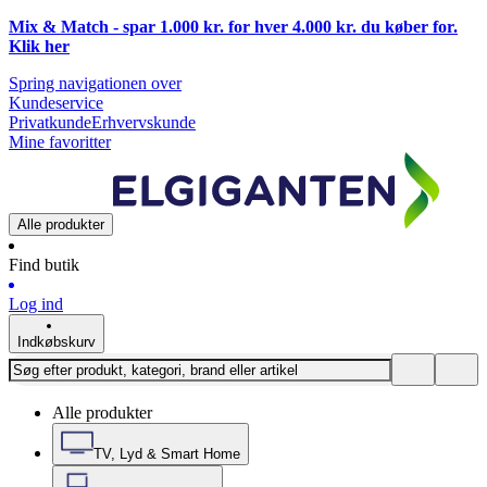
Mix & Match - spar 1.000 kr. for hver 4.000 kr. du køber for.
Klik
her
Spring navigationen over
Kundeservice
Privatkunde
Erhvervskunde
Mine favoritter
Alle produkter
Find butik
Log ind
Indkøbskurv
Alle produkter
TV, Lyd & Smart Home