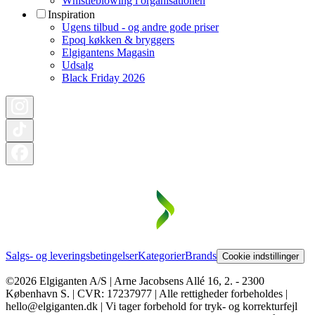
Whistleblowing i organisationen
Inspiration
Ugens tilbud - og andre gode priser
Epoq køkken & bryggers
Elgigantens Magasin
Udsalg
Black Friday 2026
Salgs- og leveringsbetingelser
Kategorier
Brands
Cookie indstillinger
©2026 Elgiganten A/S | Arne Jacobsens Allé 16, 2. - 2300
København S. | CVR: 17237977 | Alle rettigheder forbeholdes |
hello@elgiganten.dk | Vi tager forbehold for tryk- og korrekturfejl