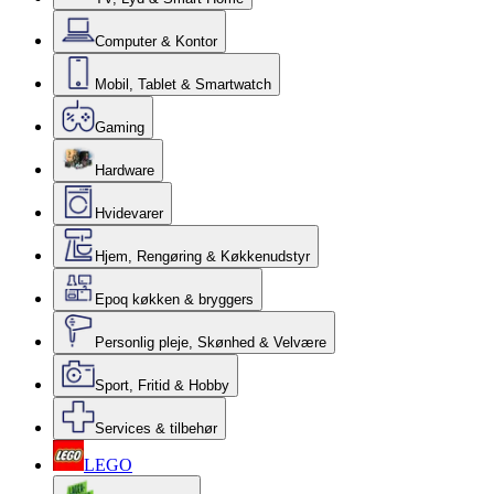
Computer & Kontor
Mobil, Tablet & Smartwatch
Gaming
Hardware
Hvidevarer
Hjem, Rengøring & Køkkenudstyr
Epoq køkken & bryggers
Personlig pleje, Skønhed & Velvære
Sport, Fritid & Hobby
Services & tilbehør
LEGO