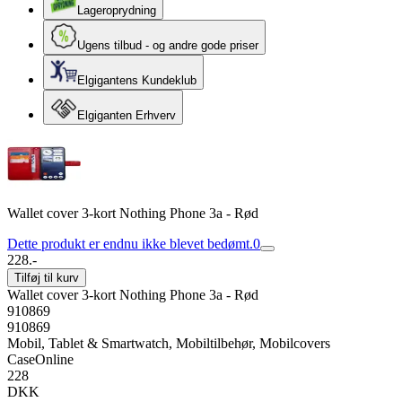
Lageroprydning
Ugens tilbud - og andre gode priser
Elgigantens Kundeklub
Elgiganten Erhverv
Wallet cover 3-kort Nothing Phone 3a - Rød
Dette produkt er endnu ikke blevet bedømt.
0
228.-
Tilføj til kurv
Wallet cover 3-kort Nothing Phone 3a - Rød
910869
910869
Mobil, Tablet & Smartwatch, Mobiltilbehør, Mobilcovers
CaseOnline
228
DKK