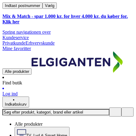
Indtast postnummer
Vælg
Mix & Match - spar 1.000 kr. for hver 4.000 kr. du køber for.
Klik
her
Spring navigationen over
Kundeservice
Privatkunde
Erhvervskunde
Mine favoritter
Alle produkter
Find butik
Log ind
Indkøbskurv
Alle produkter
TV, Lyd & Smart Home