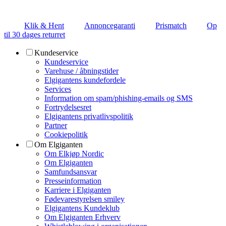
Klik & Hent
Annoncegaranti
Prismatch
Op
til 30 dages returret
Kundeservice
Kundeservice
Varehuse / åbningstider
Elgigantens kundefordele
Services
Information om spam/phishing-emails og SMS
Fortrydelsesret
Elgigantens privatlivspolitik
Partner
Cookiepolitik
Om Elgiganten
Om Elkjøp Nordic
Om Elgiganten
Samfundsansvar
Presseinformation
Karriere i Elgiganten
Fødevarestyrelsen smiley
Elgigantens Kundeklub
Om Elgiganten Erhverv