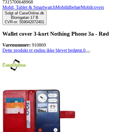
7315700648968
Mobil, Tablet & Smartwatch
Mobiltilbehør
Mobilcovers
Solgt af
CaseOnline.dk
Blomgatan 17 B
CVR-nr: 559042072401
Wallet cover 3-kort Nothing Phone 3a - Rød
Varenummer:
910869
Dette produkt er endnu ikke blevet bedømt.
0