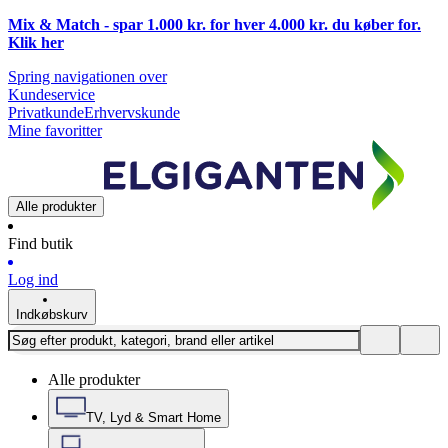
Mix & Match - spar 1.000 kr. for hver 4.000 kr. du køber for.
Klik
her
Spring navigationen over
Kundeservice
Privatkunde
Erhvervskunde
Mine favoritter
Alle produkter
Find butik
Log ind
Indkøbskurv
Alle produkter
TV, Lyd & Smart Home