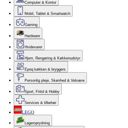
Computer & Kontor
Mobil, Tablet & Smartwatch
Gaming
Hardware
Hvidevarer
Hjem, Rengøring & Køkkenudstyr
Epoq køkken & bryggers
Personlig pleje, Skønhed & Velvære
Sport, Fritid & Hobby
Services & tilbehør
LEGO
Lageroprydning