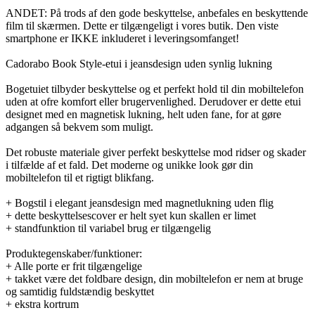
ANDET: På trods af den gode beskyttelse, anbefales en beskyttende
film til skærmen. Dette er tilgængeligt i vores butik. Den viste
smartphone er IKKE inkluderet i leveringsomfanget!
Cadorabo Book Style-etui i jeansdesign uden synlig lukning
Bogetuiet tilbyder beskyttelse og et perfekt hold til din mobiltelefon
uden at ofre komfort eller brugervenlighed. Derudover er dette etui
designet med en magnetisk lukning, helt uden fane, for at gøre
adgangen så bekvem som muligt.
Det robuste materiale giver perfekt beskyttelse mod ridser og skader
i tilfælde af et fald. Det moderne og unikke look gør din
mobiltelefon til et rigtigt blikfang.
+ Bogstil i elegant jeansdesign med magnetlukning uden flig
+ dette beskyttelsescover er helt syet kun skallen er limet
+ standfunktion til variabel brug er tilgængelig
Produktegenskaber/funktioner:
+ Alle porte er frit tilgængelige
+ takket være det foldbare design, din mobiltelefon er nem at bruge
og samtidig fuldstændig beskyttet
+ ekstra kortrum