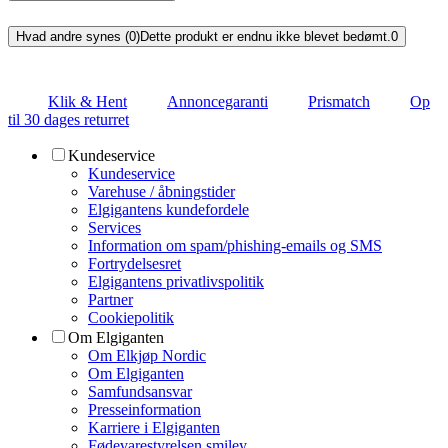
Hvad andre synes (0)
Dette produkt er endnu ikke blevet bedømt.
0
Klik & Hent
Annoncegaranti
Prismatch
Op
til 30 dages returret
Kundeservice
Kundeservice
Varehuse / åbningstider
Elgigantens kundefordele
Services
Information om spam/phishing-emails og SMS
Fortrydelsesret
Elgigantens privatlivspolitik
Partner
Cookiepolitik
Om Elgiganten
Om Elkjøp Nordic
Om Elgiganten
Samfundsansvar
Presseinformation
Karriere i Elgiganten
Fødevarestyrelsen smiley