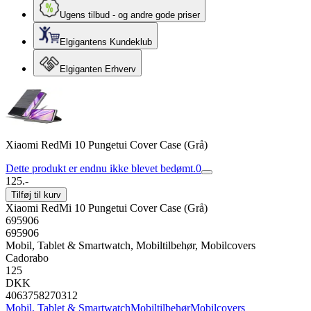
Ugens tilbud - og andre gode priser
Elgigantens Kundeklub
Elgiganten Erhverv
Xiaomi RedMi 10 Pungetui Cover Case (Grå)
Dette produkt er endnu ikke blevet bedømt.
0
125.-
Tilføj til kurv
Xiaomi RedMi 10 Pungetui Cover Case (Grå)
695906
695906
Mobil, Tablet & Smartwatch, Mobiltilbehør, Mobilcovers
Cadorabo
125
DKK
4063758270312
Mobil, Tablet & Smartwatch
Mobiltilbehør
Mobilcovers