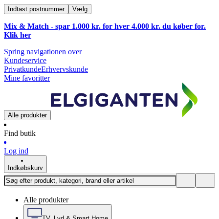
Indtast postnummer
Vælg
Mix & Match - spar 1.000 kr. for hver 4.000 kr. du køber for.
Klik
her
Spring navigationen over
Kundeservice
Privatkunde
Erhvervskunde
Mine favoritter
Alle produkter
Find butik
Log ind
Indkøbskurv
Alle produkter
TV, Lyd & Smart Home