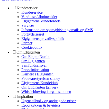
Kundeservice
Kundeservice
Varehuse / åbningstider
Elgigantens kundefordele
Services
Information om spam/phishing-emails og SMS
Fortrydelsesret
Elgigantens privatlivspolitik
Partner
Cookiepolitik
Om Elgiganten
Om Elkjøp Nordic
Om Elgiganten
Samfundsansvar
Presseinformation
Karriere i Elgiganten
Fødevarestyrelsen smiley
Elgigantens Kundeklub
Om Elgiganten Erhverv
Whistleblowing i organisationen
Inspiration
Ugens tilbud - og andre gode priser
Epoq køkken & bryggers