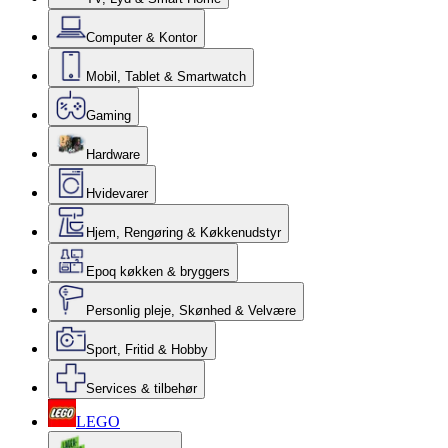
Computer & Kontor
Mobil, Tablet & Smartwatch
Gaming
Hardware
Hvidevarer
Hjem, Rengøring & Køkkenudstyr
Epoq køkken & bryggers
Personlig pleje, Skønhed & Velvære
Sport, Fritid & Hobby
Services & tilbehør
LEGO