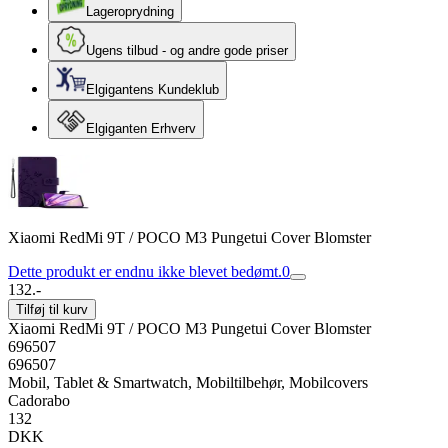
Lageroprydning
Ugens tilbud - og andre gode priser
Elgigantens Kundeklub
Elgiganten Erhverv
Xiaomi RedMi 9T / POCO M3 Pungetui Cover Blomster
Dette produkt er endnu ikke blevet bedømt.
0
132.-
Tilføj til kurv
Xiaomi RedMi 9T / POCO M3 Pungetui Cover Blomster
696507
696507
Mobil, Tablet & Smartwatch, Mobiltilbehør, Mobilcovers
Cadorabo
132
DKK