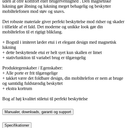
uden at ofre komfort eller brugervenlighed . Den magnetiske
lukning gør åbning og lukning meget behagelig og beskytter
mobiltelefonen mod støv og snavs.
Det robuste materiale giver perfekt beskyttelse mod ridser og skader
i tilfælde af et fald. Det moderne og unikke look gør din
mobiltelefon til et rigtigt blikfang.
+ Bogstil i imiteret læder etui i et elegant design med magnetisk
lukning
+ dette beskyttende etui er helt syet kun skallen er limet
+ stativfunktion til variabel brug er tilgængelig
Produktegenskaber / Egenskaber:
+ Alle porte er frit tilgængelige
+ takket være det foldbare design, din mobiltelefon er nem at bruge
og samtidig fuldstændig beskyttet
+ ekstra kortrum
Bog af høj kvalitet stiletui til perfekt beskyttelse
Manualer, downloads, garanti og support
Specifikationer