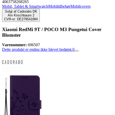
4063758268265
Mobil, Tablet & Smartwatch
Mobiltilbehør
Mobilcovers
Solgt af
Cadorabo DK
Am Kirschbaum 2
CVR-nr: DE279541884
Xiaomi RedMi 9T / POCO M3 Pungetui Cover
Blomster
Varenummer:
696507
Dette produkt er endnu ikke blevet bedømt.
0