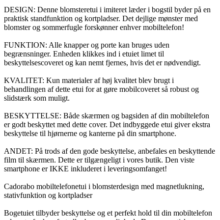
DESIGN: Denne blomsteretui i imiteret læder i bogstil byder på en
praktisk standfunktion og kortpladser. Det dejlige mønster med
blomster og sommerfugle forskønner enhver mobiltelefon!
FUNKTION: Alle knapper og porte kan bruges uden
begrænsninger. Enheden klikkes ind i etuiet limet til
beskyttelsescoveret og kan nemt fjernes, hvis det er nødvendigt.
KVALITET: Kun materialer af høj kvalitet blev brugt i
behandlingen af dette etui for at gøre mobilcoveret så robust og
slidstærk som muligt.
BESKYTTELSE: Både skærmen og bagsiden af din mobiltelefon
er godt beskyttet med dette cover. Det indbyggede etui giver ekstra
beskyttelse til hjørnerne og kanterne på din smartphone.
ANDET: På trods af den gode beskyttelse, anbefales en beskyttende
film til skærmen. Dette er tilgængeligt i vores butik. Den viste
smartphone er IKKE inkluderet i leveringsomfanget!
Cadorabo mobiltelefonetui i blomsterdesign med magnetlukning,
stativfunktion og kortpladser
Bogetuiet tilbyder beskyttelse og et perfekt hold til din mobiltelefon