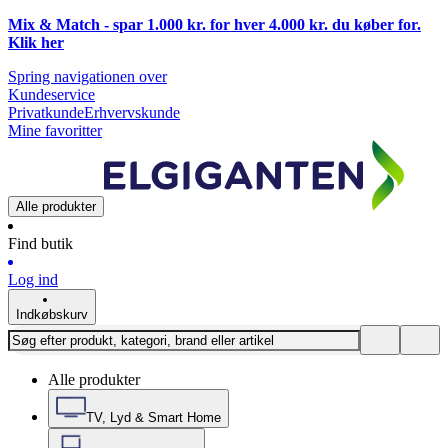
Mix & Match - spar 1.000 kr. for hver 4.000 kr. du køber for.
Klik
her
Spring navigationen over
Kundeservice
Privatkunde
Erhvervskunde
Mine favoritter
Alle produkter
Find butik
Log ind
Indkøbskurv
Alle produkter
TV, Lyd & Smart Home