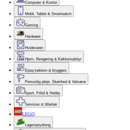
Computer & Kontor
Mobil, Tablet & Smartwatch
Gaming
Hardware
Hvidevarer
Hjem, Rengøring & Køkkenudstyr
Epoq køkken & bryggers
Personlig pleje, Skønhed & Velvære
Sport, Fritid & Hobby
Services & tilbehør
LEGO
Lageroprydning