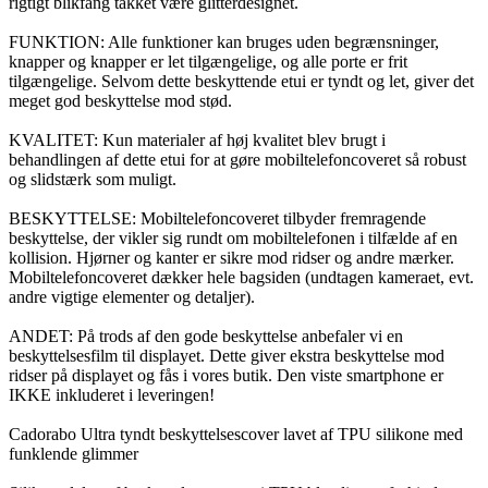
rigtigt blikfang takket være glitterdesignet.
FUNKTION: Alle funktioner kan bruges uden begrænsninger,
knapper og knapper er let tilgængelige, og alle porte er frit
tilgængelige. Selvom dette beskyttende etui er tyndt og let, giver det
meget god beskyttelse mod stød.
KVALITET: Kun materialer af høj kvalitet blev brugt i
behandlingen af dette etui for at gøre mobiltelefoncoveret så robust
og slidstærk som muligt.
BESKYTTELSE: Mobiltelefoncoveret tilbyder fremragende
beskyttelse, der vikler sig rundt om mobiltelefonen i tilfælde af en
kollision. Hjørner og kanter er sikre mod ridser og andre mærker.
Mobiltelefoncoveret dækker hele bagsiden (undtagen kameraet, evt.
andre vigtige elementer og detaljer).
ANDET: På trods af den gode beskyttelse anbefaler vi en
beskyttelsesfilm til displayet. Dette giver ekstra beskyttelse mod
ridser på displayet og fås i vores butik. Den viste smartphone er
IKKE inkluderet i leveringen!
Cadorabo Ultra tyndt beskyttelsescover lavet af TPU silikone med
funklende glimmer