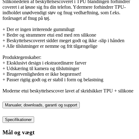
Silikonedelen af beskyttelsescoveret i TPU blandingen forhindrer
coveret i at løsne sig fra din telefon. Ydermere forhindrer TPU-
indholdet unødvendigt støv og fnug vedhæftning, som f.eks.
forårsaget af fnug på tøj.
+ Der er ingen irriterende gummilugt
+ Bedre og strammere etui end med ren silikone
+ Beskyttelsescoveret sidder meget godt og ikke -slip i hånden
+ Alle tilslutninger er nemme og frit tilgængelige
Produktegenskaber:
+ Eksklusivt design i ekstraordinære farver
+ Udskæring til kamera og tilslutninger
+ Brugervenligheden er ikke begrænset!
+ Passer rigtig godt og er stabil i form og belastning
Moderne etui beskyttelsescover lavet af skridsikker TPU + silikone
Manualer, downloads, garanti og support
Specifikationer
Mål og vægt