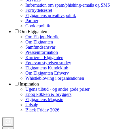
Information om spam/phishing-emails og SMS
Fortrydelsesret
Elgigantens privatlivspolitik
Partner
Cookiepolitik
Om Elgiganten
Om Elkjøp Nordic
Om Elgiganten
Samfundsansvar
Presseinformation
Karriere i Elgiganten
Fødevarestyrelsen smiley
Elgigantens Kundeklub
Om Elgiganten Erhverv
Whistleblowing i organisationen
Inspiration
Ugens tilbud - og andre gode priser
Epoq køkken & bryggers
Elgigantens Magasin
Udsalg
Black Friday 2026