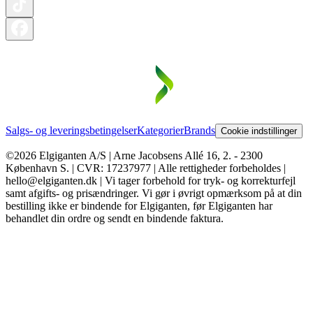
Salgs- og leveringsbetingelser
Kategorier
Brands
Cookie indstillinger
©2026 Elgiganten A/S | Arne Jacobsens Allé 16, 2. - 2300
København S. | CVR: 17237977 | Alle rettigheder forbeholdes |
hello@elgiganten.dk | Vi tager forbehold for tryk- og korrekturfejl
samt afgifts- og prisændringer. Vi gør i øvrigt opmærksom på at din
bestilling ikke er bindende for Elgiganten, før Elgiganten har
behandlet din ordre og sendt en bindende faktura.