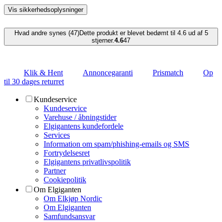
Vis sikkerhedsoplysninger
Hvad andre synes (47)
Dette produkt er blevet bedømt til 4.6 ud af 5
stjerner.
4.6
47
Klik & Hent
Annoncegaranti
Prismatch
Op
til 30 dages returret
Kundeservice
Kundeservice
Varehuse / åbningstider
Elgigantens kundefordele
Services
Information om spam/phishing-emails og SMS
Fortrydelsesret
Elgigantens privatlivspolitik
Partner
Cookiepolitik
Om Elgiganten
Om Elkjøp Nordic
Om Elgiganten
Samfundsansvar