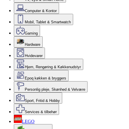
Computer & Kontor
Mobil, Tablet & Smartwatch
Gaming
Hardware
Hvidevarer
Hjem, Rengøring & Køkkenudstyr
Epoq køkken & bryggers
Personlig pleje, Skønhed & Velvære
Sport, Fritid & Hobby
Services & tilbehør
LEGO