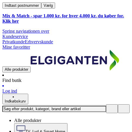
Indtast postnummer
Vælg
Mix & Match - spar 1.000 kr. for hver 4.000 kr. du køber for.
Klik
her
Spring navigationen over
Kundeservice
Privatkunde
Erhvervskunde
Mine favoritter
Alle produkter
Find butik
Log ind
Indkøbskurv
Alle produkter
TV, Lyd & Smart Home