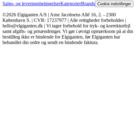
Salgs- og leveringsbetingelser
Kategorier
Brands
Cookie indstillinger
©2026 Elgiganten A/S | Arne Jacobsens Allé 16, 2. - 2300
København S. | CVR: 17237977 | Alle rettigheder forbeholdes |
hello@elgiganten.dk | Vi tager forbehold for tryk- og korrekturfejl
samt afgifts- og prisændringer. Vi gør i øvrigt opmærksom på at din
bestilling ikke er bindende for Elgiganten, før Elgiganten har
behandlet din ordre og sendt en bindende faktura.