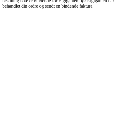
bestilling ikke er bindende for Elgiganten, før Elgiganten har
behandlet din ordre og sendt en bindende faktura.