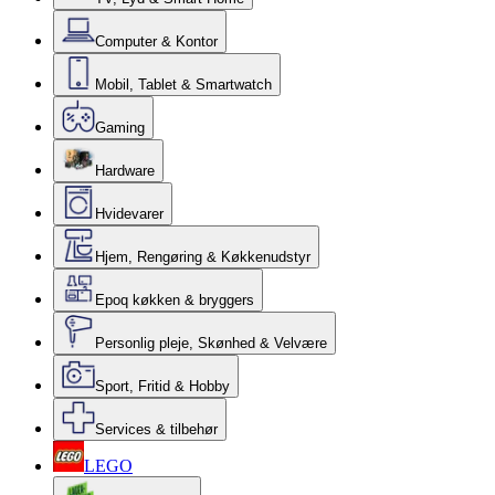
Computer & Kontor
Mobil, Tablet & Smartwatch
Gaming
Hardware
Hvidevarer
Hjem, Rengøring & Køkkenudstyr
Epoq køkken & bryggers
Personlig pleje, Skønhed & Velvære
Sport, Fritid & Hobby
Services & tilbehør
LEGO