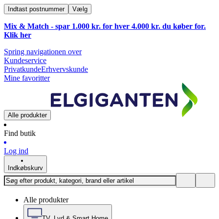
Indtast postnummer
Vælg
Mix & Match - spar 1.000 kr. for hver 4.000 kr. du køber for.
Klik
her
Spring navigationen over
Kundeservice
Privatkunde
Erhvervskunde
Mine favoritter
Alle produkter
Find butik
Log ind
Indkøbskurv
Alle produkter
TV, Lyd & Smart Home