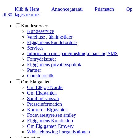
Klik & Hent
Annoncegaranti
Prismatch
Op
til 30 dages returret
Kundeservice
Kundeservice
Varehuse / åbningstider
Elgigantens kundefordele
Services
Information om spam/phishing-emails og SMS
Fortrydelsesret
Elgigantens privatlivspolitik
Partner
Cookiepolitik
Om Elgiganten
Om Elkjøp Nordic
Om Elgiganten
Samfundsansvar
Presseinformation
Karriere i Elgiganten
Fødevarestyrelsen smiley
Elgigantens Kundeklub
Om Elgiganten Erhverv
Whistleblowing i organisationen
Inspiration