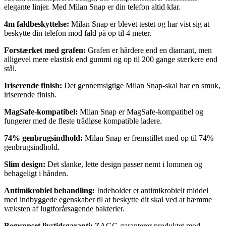
elegante linjer. Med Milan Snap er din telefon altid klar.
4m faldbeskyttelse:
Milan Snap er blevet testet og har vist sig at
beskytte din telefon mod fald på op til 4 meter.
Forstærket med grafen:
Grafen er hårdere end en diamant, men
alligevel mere elastisk end gummi og op til 200 gange stærkere end
stål.
Iriserende finish:
Det gennemsigtige Milan Snap-skal har en smuk,
iriserende finish.
MagSafe-kompatibel:
Milan Snap er MagSafe-kompatibel og
fungerer med de fleste trådløse kompatible ladere.
74% genbrugsindhold:
Milan Snap er fremstillet med op til 74%
genbrugsindhold.
Slim design:
Det slanke, lette design passer nemt i lommen og
behageligt i hånden.
Antimikrobiel behandling:
Indeholder et antimikrobielt middel
med indbyggede egenskaber til at beskytte dit skal ved at hæmme
væksten af lugtforårsagende bakterier.
Begrænset livstidsgaranti:
ZAGG garanterer produktet mod