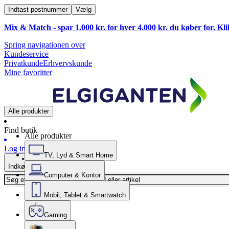
Indtast postnummer
Vælg
Mix & Match - spar 1.000 kr. for hver 4.000 kr. du køber for. Kl
Spring navigationen over
Kundeservice
Privatkunde
Erhvervskunde
Mine favoritter
Alle produkter
Find butik
Alle produkter
Log ind
TV, Lyd & Smart Home
Indkøbskurv
Computer & Kontor
Mobil, Tablet & Smartwatch
Gaming