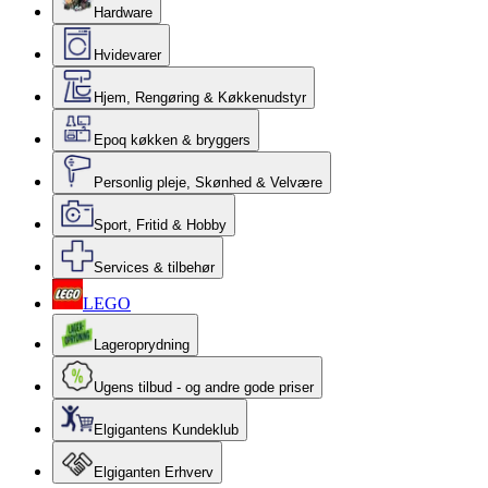
Hardware
Hvidevarer
Hjem, Rengøring & Køkkenudstyr
Epoq køkken & bryggers
Personlig pleje, Skønhed & Velvære
Sport, Fritid & Hobby
Services & tilbehør
LEGO
Lageroprydning
Ugens tilbud - og andre gode priser
Elgigantens Kundeklub
Elgiganten Erhverv