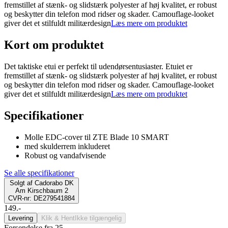
fremstillet af stænk- og slidstærk polyester af høj kvalitet, er robust
og beskytter din telefon mod ridser og skader. Camouflage-looket
giver det et stilfuldt militærdesign
Læs mere om produktet
Kort om produktet
Det taktiske etui er perfekt til udendørsentusiaster. Etuiet er
fremstillet af stænk- og slidstærk polyester af høj kvalitet, er robust
og beskytter din telefon mod ridser og skader. Camouflage-looket
giver det et stilfuldt militærdesign
Læs mere om produktet
Specifikationer
Molle EDC-cover til ZTE Blade 10 SMART
med skulderrem inkluderet
Robust og vandafvisende
Se alle specifikationer
Solgt af
Cadorabo DK
Am Kirschbaum 2
CVR-nr: DE279541884
149.-
Levering
Klik & Hent
Ikke tilgængelig
Forsendelse fra 25,-