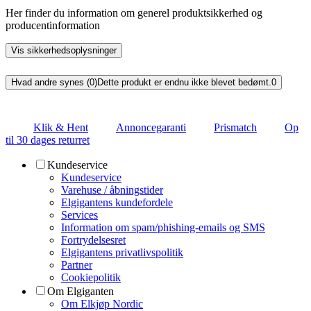
Her finder du information om generel produktsikkerhed og
producentinformation
Vis sikkerhedsoplysninger
Hvad andre synes (0)
Dette produkt er endnu ikke blevet bedømt.
0
Klik & Hent
Annoncegaranti
Prismatch
Op
til 30 dages returret
Kundeservice
Kundeservice
Varehuse / åbningstider
Elgigantens kundefordele
Services
Information om spam/phishing-emails og SMS
Fortrydelsesret
Elgigantens privatlivspolitik
Partner
Cookiepolitik
Om Elgiganten
Om Elkjøp Nordic