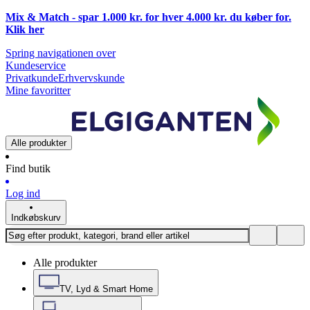
Mix & Match - spar 1.000 kr. for hver 4.000 kr. du køber for.
Klik
her
Spring navigationen over
Kundeservice
Privatkunde
Erhvervskunde
Mine favoritter
Alle produkter
Find butik
Log ind
Indkøbskurv
Alle produkter
TV, Lyd & Smart Home