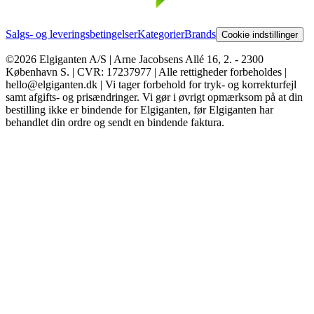
Salgs- og leveringsbetingelser
Kategorier
Brands
Cookie indstillinger
©2026 Elgiganten A/S | Arne Jacobsens Allé 16, 2. - 2300
København S. | CVR: 17237977 | Alle rettigheder forbeholdes |
hello@elgiganten.dk | Vi tager forbehold for tryk- og korrekturfejl
samt afgifts- og prisændringer. Vi gør i øvrigt opmærksom på at din
bestilling ikke er bindende for Elgiganten, før Elgiganten har
behandlet din ordre og sendt en bindende faktura.