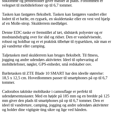
stiklomme og penneholder giver masser af plads. Forlommen er
velegnet til mobiltelefoner op til 6,7 tommer.
Tasken kan fastgøres fleksibelt. Tasken kan fastgøres vandret eller
lodret til et bælte, en rygsæk, en skuldertaske eller en vest ved hjælp
af en Molle-strop. Skulderrem medfølger.
Denne EDC-taske er fremstillet af tæt, slidstærk polyester og er
modstandsdygtig over for slid og ridser. Den er vandafvisende,
robust og holdbar og er et praktisk tilbehør til rygsækken, når man er
på vandretur eller camping.
Taljetasken med skulderrem kan bruges fleksibelt. Til fitness,
jogging og andre udendørs aktiviteter. Ideel til opbevaring af
mobiltelefoner, nøgler, GPS-enheder, små redskaber osv.
Bæltetasken til ZTE Blade 10 SMART har den ideelle størrelse:
18,5 x 12,5 cm. Hovedlommen passer til smartphones på op til 6,7
tommer.
Cadorabos taktiske mobiltaske i camouflage er perfekt til
udendørsentusiaster. Med en højde på 185 mm og en bredde på 125
mm giver den plads til smartphones på op til 6,7 tommer. Den er
ideel til vandreture, camping, jogging og andre udendørs aktiviteter
og holder dine vigtigste ting sikre og lige ved hånden.