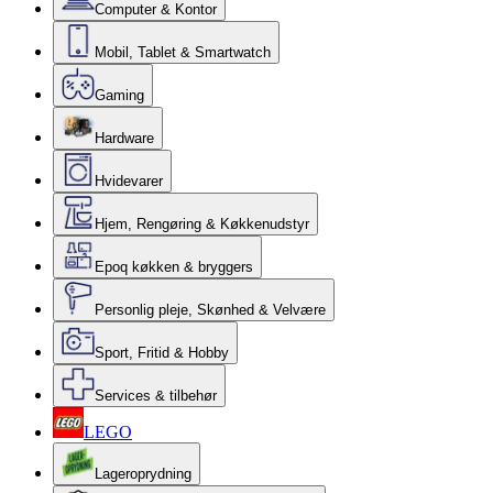
Computer & Kontor
Mobil, Tablet & Smartwatch
Gaming
Hardware
Hvidevarer
Hjem, Rengøring & Køkkenudstyr
Epoq køkken & bryggers
Personlig pleje, Skønhed & Velvære
Sport, Fritid & Hobby
Services & tilbehør
LEGO
Lageroprydning