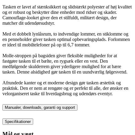
Tasken er lavet af stænksikkert og slidstærkt polyester af høj kvalitet
og er robust og beskytter dine enheder mod ridser og skader.
Camouflage-looket giver den et stilfuldt, militært design, der
matcher dit udendørsudstyr.
Med et dobbelt lynlåsrum, to indvendige lommer, en stiklomme og
en penneholder giver tasken optimal opbevaringsplads. Forlommen
er ideel til mobiltelefoner på op til 6,7 tommer.
Molle-stroppen på bagsiden giver fleksible muligheder for at
fastgøre tasken til et bælte, en rygsæk eller en vest. Den
medfølgende skulderrem giver yderligere mulighed for at bære
tasken. Denne alsidighed gør tasken til en uundværlig følgesvend.
Afrundede kanter og et moderne design gør tasken æstetisk og
praktisk. Den er nem at rengøre og er perfekt til alle, der ønsker en
velorganiseret taske til hverdagsbrug og udendørs eventyr.
Manualer, downloads, garanti og support
Specifikationer
Mål og vægt