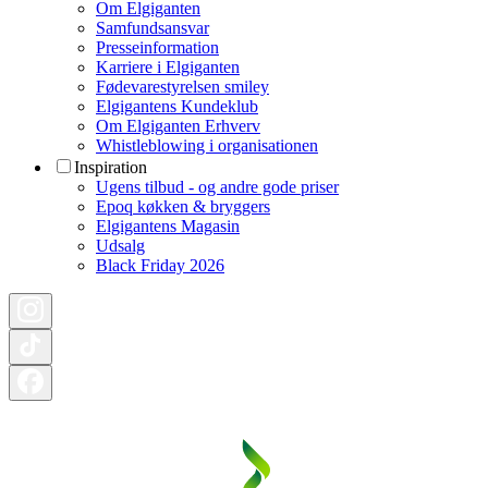
Om Elgiganten
Samfundsansvar
Presseinformation
Karriere i Elgiganten
Fødevarestyrelsen smiley
Elgigantens Kundeklub
Om Elgiganten Erhverv
Whistleblowing i organisationen
Inspiration
Ugens tilbud - og andre gode priser
Epoq køkken & bryggers
Elgigantens Magasin
Udsalg
Black Friday 2026