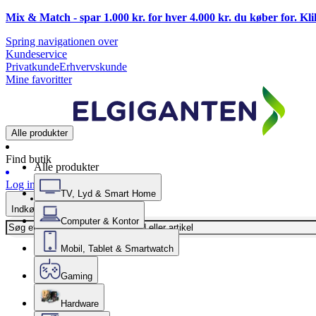
Mix & Match - spar 1.000 kr. for hver 4.000 kr. du køber for. Kl
Spring navigationen over
Kundeservice
Privatkunde
Erhvervskunde
Mine favoritter
Alle produkter
Find butik
Alle produkter
Log ind
TV, Lyd & Smart Home
Indkøbskurv
Computer & Kontor
Mobil, Tablet & Smartwatch
Gaming
Hardware