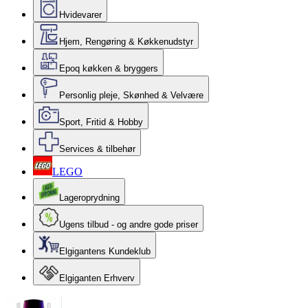
Hvidevarer
Hjem, Rengøring & Køkkenudstyr
Epoq køkken & bryggers
Personlig pleje, Skønhed & Velvære
Sport, Fritid & Hobby
Services & tilbehør
LEGO
Lageroprydning
Ugens tilbud - og andre gode priser
Elgigantens Kundeklub
Elgiganten Erhverv