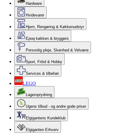
Hardware
Hvidevarer
Hjem, Rengøring & Køkkenudstyr
Epoq køkken & bryggers
Personlig pleje, Skønhed & Velvære
Sport, Fritid & Hobby
Services & tilbehør
LEGO
Lageroprydning
Ugens tilbud - og andre gode priser
Elgigantens Kundeklub
Elgiganten Erhverv