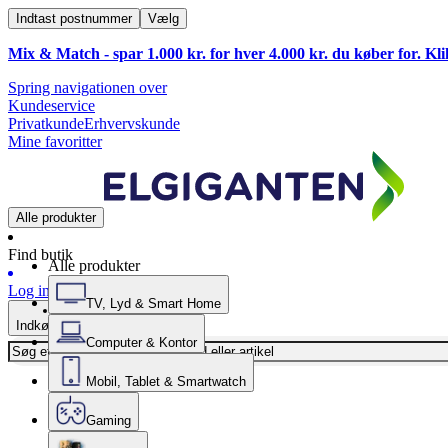
Indtast postnummer
Vælg
Mix & Match - spar 1.000 kr. for hver 4.000 kr. du køber for. Kl
Spring navigationen over
Kundeservice
Privatkunde
Erhvervskunde
Mine favoritter
Alle produkter
Find butik
Alle produkter
Log ind
TV, Lyd & Smart Home
Indkøbskurv
Computer & Kontor
Mobil, Tablet & Smartwatch
Gaming