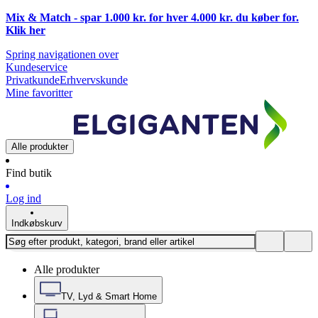
Mix & Match - spar 1.000 kr. for hver 4.000 kr. du køber for.
Klik
her
Spring navigationen over
Kundeservice
Privatkunde
Erhvervskunde
Mine favoritter
Alle produkter
Find butik
Log ind
Indkøbskurv
Alle produkter
TV, Lyd & Smart Home