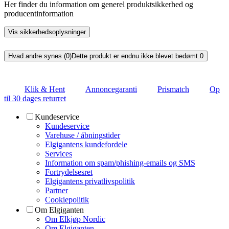
Her finder du information om generel produktsikkerhed og
producentinformation
Vis sikkerhedsoplysninger
Hvad andre synes (0)
Dette produkt er endnu ikke blevet bedømt.
0
Klik & Hent
Annoncegaranti
Prismatch
Op
til 30 dages returret
Kundeservice
Kundeservice
Varehuse / åbningstider
Elgigantens kundefordele
Services
Information om spam/phishing-emails og SMS
Fortrydelsesret
Elgigantens privatlivspolitik
Partner
Cookiepolitik
Om Elgiganten
Om Elkjøp Nordic
Om Elgiganten