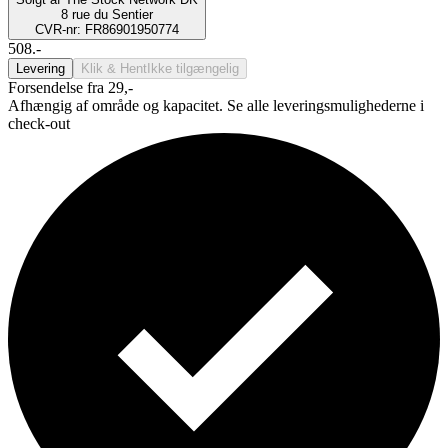
8 rue du Sentier
CVR-nr: FR86901950774
508.-
Levering
Klik & Hent
Ikke tilgængelig
Forsendelse fra 29,-
Afhængig af område og kapacitet. Se alle leveringsmulighederne i
check-out