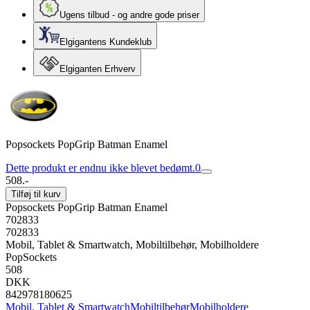
Ugens tilbud - og andre gode priser
Elgigantens Kundeklub
Elgiganten Erhverv
Popsockets PopGrip Batman Enamel
Dette produkt er endnu ikke blevet bedømt.
0
508.-
Tilføj til kurv
Popsockets PopGrip Batman Enamel
702833
702833
Mobil, Tablet & Smartwatch, Mobiltilbehør, Mobilholdere
PopSockets
508
DKK
842978180625
Mobil, Tablet & Smartwatch
Mobiltilbehør
Mobilholdere