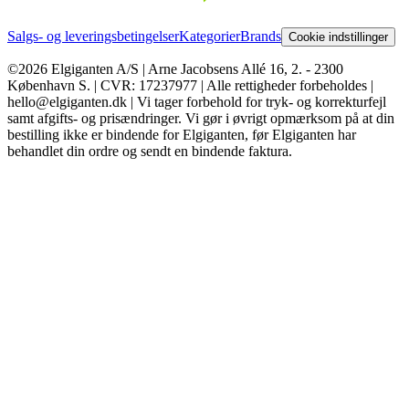
Salgs- og leveringsbetingelser
Kategorier
Brands
Cookie indstillinger
©2026 Elgiganten A/S | Arne Jacobsens Allé 16, 2. - 2300
København S. | CVR: 17237977 | Alle rettigheder forbeholdes |
hello@elgiganten.dk | Vi tager forbehold for tryk- og korrekturfejl
samt afgifts- og prisændringer. Vi gør i øvrigt opmærksom på at din
bestilling ikke er bindende for Elgiganten, før Elgiganten har
behandlet din ordre og sendt en bindende faktura.