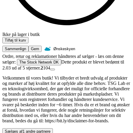
Ikke på lager i butik
Tilføj til kurv
Sammenlign
Gem
Ønskeskyen
Ordre, retur og reklamationer håndteres af sælger - læs om denne
sælger:
Dette produkt er blevet bedømt til
The Stock Network DK
2.03 ud af 5 stjerner.
2
104
Velkommen til vores butik! Vi tilbyder et bredt udvalg af produkter
og mærker af høj kvalitet for at opfylde alle dine behov. TSG Lab er
en teknologivirksomhed, der gør det muligt for officielle forhandlere
og brands at distribuere deres produkter på markedspladser. Vi
fungerer som registreret forhandler og håndterer kundeservice. Vi
svarer på beskeder inden for ~6 timer. Hvis du er et brand og ønsker
at forstå, hvordan vi fungerer, dele nogle retningslinjer for selektiv
distribution med os, eller hvis du har andre henvendelser om dit
brand, bedes du gå til: https://bit.ly/disclaimer-for-brands.
Sælges af
1 andre partnere