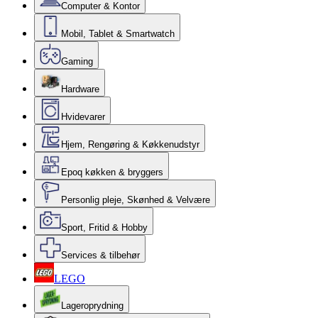
Computer & Kontor
Mobil, Tablet & Smartwatch
Gaming
Hardware
Hvidevarer
Hjem, Rengøring & Køkkenudstyr
Epoq køkken & bryggers
Personlig pleje, Skønhed & Velvære
Sport, Fritid & Hobby
Services & tilbehør
LEGO
Lageroprydning