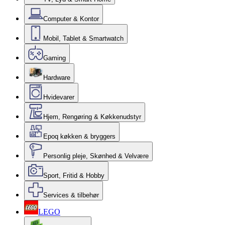
Computer & Kontor
Mobil, Tablet & Smartwatch
Gaming
Hardware
Hvidevarer
Hjem, Rengøring & Køkkenudstyr
Epoq køkken & bryggers
Personlig pleje, Skønhed & Velvære
Sport, Fritid & Hobby
Services & tilbehør
LEGO