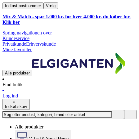
Indtast postnummer
Vælg
Mix & Match - spar 1.000 kr. for hver 4.000 kr. du køber for.
Klik
her
Spring navigationen over
Kundeservice
Privatkunde
Erhvervskunde
Mine favoritter
Alle produkter
Find butik
Log ind
Indkøbskurv
Alle produkter
TV, Lyd & Smart Home