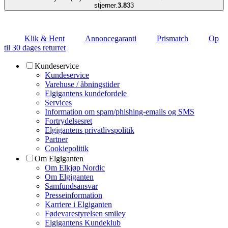
stjerner.
3.8
33
Klik & Hent
Annoncegaranti
Prismatch
Op
til 30 dages returret
Kundeservice
Kundeservice
Varehuse / åbningstider
Elgigantens kundefordele
Services
Information om spam/phishing-emails og SMS
Fortrydelsesret
Elgigantens privatlivspolitik
Partner
Cookiepolitik
Om Elgiganten
Om Elkjøp Nordic
Om Elgiganten
Samfundsansvar
Presseinformation
Karriere i Elgiganten
Fødevarestyrelsen smiley
Elgigantens Kundeklub