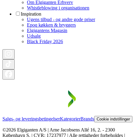
Om Elgiganten Erhverv
Whistleblowing i organisationen
Inspiration
Ugens tilbud - og andre gode priser
Epoq køkken & bryggers
Elgigantens Magasin
Udsalg
Black Friday 2026
Salgs- og leveringsbetingelser
Kategorier
Brands
Cookie indstillinger
©2026 Elgiganten A/S | Arne Jacobsens Allé 16, 2. - 2300
København S. | CVR: 17237977 | Alle rettigheder forbeholdes |