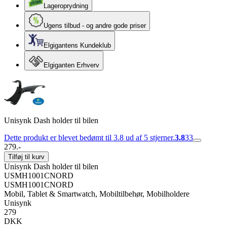
Lageroprydning
Ugens tilbud - og andre gode priser
Elgigantens Kundeklub
Elgiganten Erhverv
Unisynk Dash holder til bilen
Dette produkt er blevet bedømt til 3.8 ud af 5 stjerner.
3.8
33
279.-
Tilføj til kurv
Unisynk Dash holder til bilen
USMH1001CNORD
USMH1001CNORD
Mobil, Tablet & Smartwatch, Mobiltilbehør, Mobilholdere
Unisynk
279
DKK