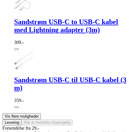
Sandstrøm USB-C to USB-C kabel
med Lightning adapter (3m)
309.-
Sandstrøm USB-C til USB-C kabel (3
m)
359.-
Vis flere muligheder
Levering
Klik & Hent
Ikke tilgængelig
Forsendelse fra 29,-