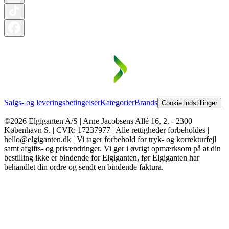
Salgs- og leveringsbetingelser
Kategorier
Brands
Cookie indstillinger
©2026 Elgiganten A/S | Arne Jacobsens Allé 16, 2. - 2300
København S. | CVR: 17237977 | Alle rettigheder forbeholdes |
hello@elgiganten.dk | Vi tager forbehold for tryk- og korrekturfejl
samt afgifts- og prisændringer. Vi gør i øvrigt opmærksom på at din
bestilling ikke er bindende for Elgiganten, før Elgiganten har
behandlet din ordre og sendt en bindende faktura.