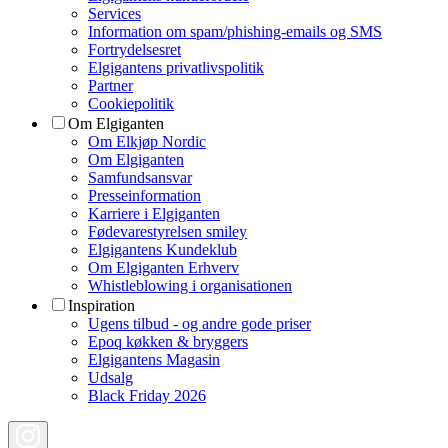
Services
Information om spam/phishing-emails og SMS
Fortrydelsesret
Elgigantens privatlivspolitik
Partner
Cookiepolitik
Om Elgiganten
Om Elkjøp Nordic
Om Elgiganten
Samfundsansvar
Presseinformation
Karriere i Elgiganten
Fødevarestyrelsen smiley
Elgigantens Kundeklub
Om Elgiganten Erhverv
Whistleblowing i organisationen
Inspiration
Ugens tilbud - og andre gode priser
Epoq køkken & bryggers
Elgigantens Magasin
Udsalg
Black Friday 2026