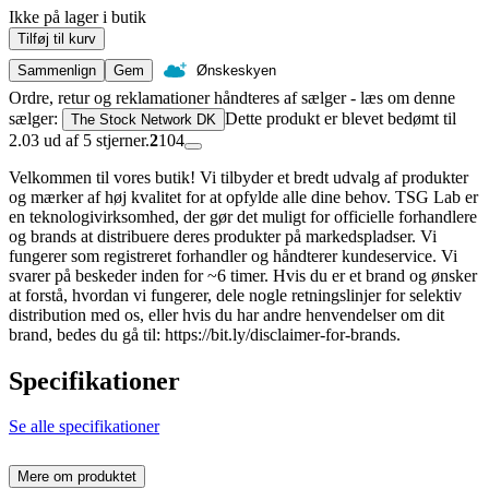
Ikke på lager i butik
Tilføj til kurv
Sammenlign
Gem
Ønskeskyen
Ordre, retur og reklamationer håndteres af sælger - læs om denne
sælger:
Dette produkt er blevet bedømt til
The Stock Network DK
2.03 ud af 5 stjerner.
2
104
Velkommen til vores butik! Vi tilbyder et bredt udvalg af produkter
og mærker af høj kvalitet for at opfylde alle dine behov. TSG Lab er
en teknologivirksomhed, der gør det muligt for officielle forhandlere
og brands at distribuere deres produkter på markedspladser. Vi
fungerer som registreret forhandler og håndterer kundeservice. Vi
svarer på beskeder inden for ~6 timer. Hvis du er et brand og ønsker
at forstå, hvordan vi fungerer, dele nogle retningslinjer for selektiv
distribution med os, eller hvis du har andre henvendelser om dit
brand, bedes du gå til: https://bit.ly/disclaimer-for-brands.
Specifikationer
Se alle specifikationer
Mere om produktet