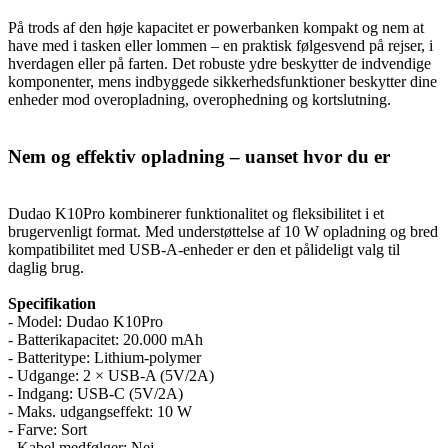
På trods af den høje kapacitet er powerbanken kompakt og nem at
have med i tasken eller lommen – en praktisk følgesvend på rejser, i
hverdagen eller på farten. Det robuste ydre beskytter de indvendige
komponenter, mens indbyggede sikkerhedsfunktioner beskytter dine
enheder mod overopladning, overophedning og kortslutning.
Nem og effektiv opladning – uanset hvor du er
Dudao K10Pro kombinerer funktionalitet og fleksibilitet i et
brugervenligt format. Med understøttelse af 10 W opladning og bred
kompatibilitet med USB-A-enheder er den et pålideligt valg til
daglig brug.
Specifikation
- Model: Dudao K10Pro
- Batterikapacitet: 20.000 mAh
- Batteritype: Lithium-polymer
- Udgange: 2 × USB-A (5V/2A)
- Indgang: USB-C (5V/2A)
- Maks. udgangseffekt: 10 W
- Farve: Sort
- Kabel medfølger: Nej