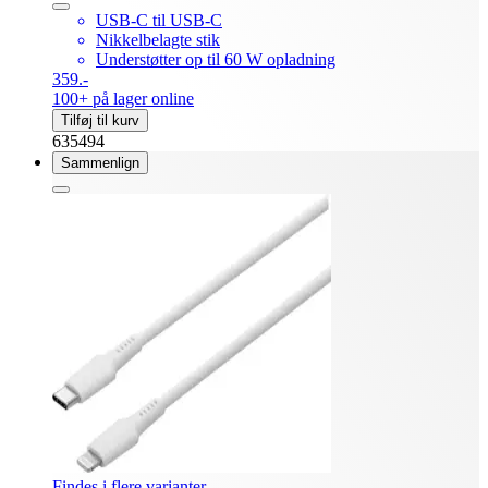
USB-C til USB-C
Nikkelbelagte stik
Understøtter op til 60 W opladning
359.-
100+ på lager online
Tilføj til kurv
635494
Sammenlign
Findes i flere varianter