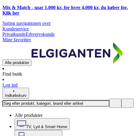
Mix & Match - spar 1.000 kr. for hver 4.000 kr. du køber for.
Klik
her
Spring navigationen over
Kundeservice
Privatkunde
Erhvervskunde
Mine favoritter
Alle produkter
Find butik
Log ind
Indkøbskurv
Alle produkter
TV, Lyd & Smart Home