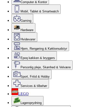
Computer & Kontor
Mobil, Tablet & Smartwatch
Gaming
Hardware
Hvidevarer
Hjem, Rengøring & Køkkenudstyr
Epoq køkken & bryggers
Personlig pleje, Skønhed & Velvære
Sport, Fritid & Hobby
Services & tilbehør
LEGO
Lageroprydning