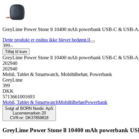
GreyLime Power Stone ll 10400 mAh powerbank USB-C & USB-A,
Dette produkt er endnu ikke blevet bedømt.
0
399.-
Tilføj til kurv
GreyLime Power Stone ll 10400 mAh powerbank USB-C & USB-A,
202940
202940
Mobil, Tablet & Smartwatch, Mobiltilbehør, Powerbank
GreyLime
399
DKK
5713661001693
Mobil, Tablet & Smartwatch
Mobiltilbehør
Powerbank
Solgt af
BORN Nordic ApS
Lucernemarken 20
CVR-nr: DK37859818
GreyLime Power Stone ll 10400 mAh powerbank US