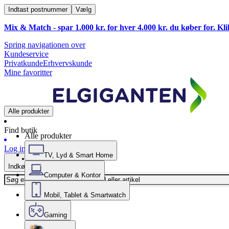
Indtast postnummer
Vælg
Mix & Match - spar 1.000 kr. for hver 4.000 kr. du køber for. Kl
Spring navigationen over
Kundeservice
Privatkunde
Erhvervskunde
Mine favoritter
Alle produkter
Find butik
Alle produkter
Log ind
TV, Lyd & Smart Home
Indkøbskurv
Computer & Kontor
Mobil, Tablet & Smartwatch
Gaming