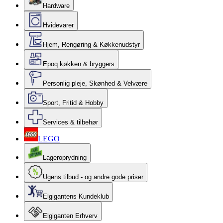
Hardware
Hvidevarer
Hjem, Rengøring & Køkkenudstyr
Epoq køkken & bryggers
Personlig pleje, Skønhed & Velvære
Sport, Fritid & Hobby
Services & tilbehør
LEGO
Lageroprydning
Ugens tilbud - og andre gode priser
Elgigantens Kundeklub
Elgiganten Erhverv