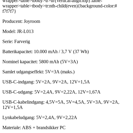
wrapper>table>tbody>tr>th{vertical-align:top}.table-
wrapper>table>tbody>tr:nth-child(even){background-color:#
f7f7f7}
Producent: Joyroom
Model: JR-L013
Serie: Farverig
Batterikapacitet: 10.000 mAh / 3,7 V (37 Wh)
Nominel kapacitet: 5800 mAh (5V=3A)
Samlet udgangseffekt: 5V=3A (maks.)
USB-C-indgang: 5V=2A, 9V=2A, 12V=1,5A
USB-C-udgang: 5V=2,4A, 9V=2,22A, 12V=1,67A
USB-C-kabelindgang: 4,5V=5A, 5V=4,5A, 5V=3A, 9V=2A,
12V=1,5A
Lynkabeludgang: 5V=2,4A, 9V=2,22A
Materiale: ABS + brandsikker PC