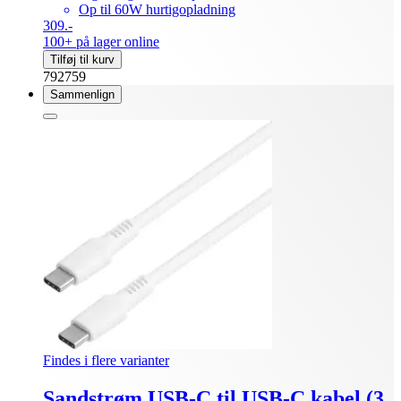
Op til 60W hurtigopladning
309.-
100+ på lager online
Tilføj til kurv
792759
Sammenlign
Findes i flere varianter
Sandstrøm USB-C til USB-C kabel (3