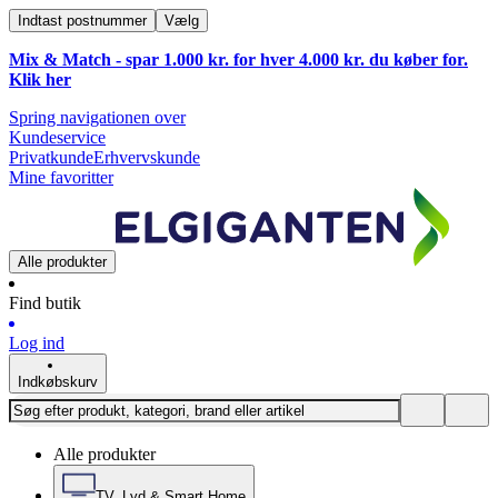
Indtast postnummer
Vælg
Mix & Match - spar 1.000 kr. for hver 4.000 kr. du køber for.
Klik
her
Spring navigationen over
Kundeservice
Privatkunde
Erhvervskunde
Mine favoritter
Alle produkter
Find butik
Log ind
Indkøbskurv
Alle produkter
TV, Lyd & Smart Home