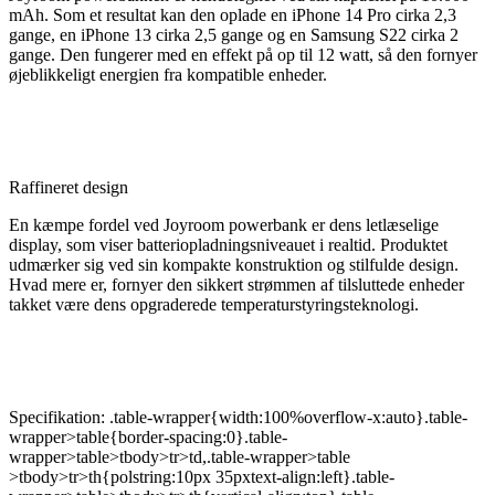
mAh. Som et resultat kan den oplade en iPhone 14 Pro cirka 2,3
gange, en iPhone 13 cirka 2,5 gange og en Samsung S22 cirka 2
gange. Den fungerer med en effekt på op til 12 watt, så den fornyer
øjeblikkeligt energien fra kompatible enheder.
Raffineret design
En kæmpe fordel ved Joyroom powerbank er dens letlæselige
display, som viser batteriopladningsniveauet i realtid. Produktet
udmærker sig ved sin kompakte konstruktion og stilfulde design.
Hvad mere er, fornyer den sikkert strømmen af tilsluttede enheder
takket være dens opgraderede temperaturstyringsteknologi.
Specifikation: .table-wrapper{width:100%overflow-x:auto}.table-
wrapper>table{border-spacing:0}.table-
wrapper>table>tbody>tr>td,.table-wrapper>table
>tbody>tr>th{polstring:10px 35pxtext-align:left}.table-