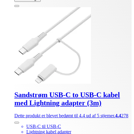
Sandstrøm USB-C to USB-C kabel
med Lightning adapter (3m)
Dette produkt er blevet bedømt til 4.4 ud af 5 stjerner.
4.4
278
USB-C til USB-C
Lightning kabel adapter