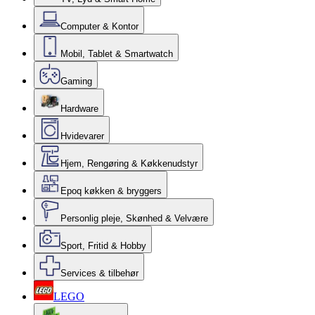
Computer & Kontor
Mobil, Tablet & Smartwatch
Gaming
Hardware
Hvidevarer
Hjem, Rengøring & Køkkenudstyr
Epoq køkken & bryggers
Personlig pleje, Skønhed & Velvære
Sport, Fritid & Hobby
Services & tilbehør
LEGO