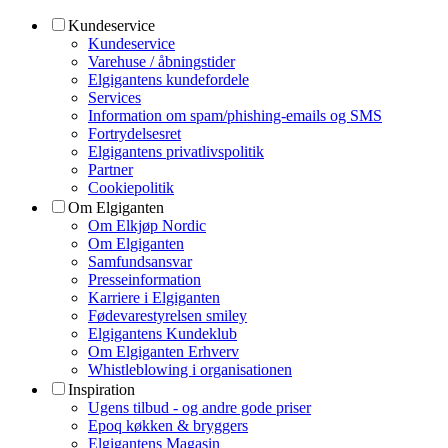
Kundeservice
Kundeservice
Varehuse / åbningstider
Elgigantens kundefordele
Services
Information om spam/phishing-emails og SMS
Fortrydelsesret
Elgigantens privatlivspolitik
Partner
Cookiepolitik
Om Elgiganten
Om Elkjøp Nordic
Om Elgiganten
Samfundsansvar
Presseinformation
Karriere i Elgiganten
Fødevarestyrelsen smiley
Elgigantens Kundeklub
Om Elgiganten Erhverv
Whistleblowing i organisationen
Inspiration
Ugens tilbud - og andre gode priser
Epoq køkken & bryggers
Elgigantens Magasin