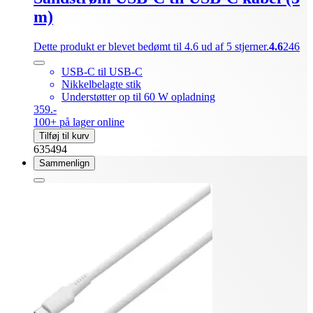
m)
Dette produkt er blevet bedømt til 4.6 ud af 5 stjerner.
4.6
246
USB-C til USB-C
Nikkelbelagte stik
Understøtter op til 60 W opladning
359.-
100+ på lager online
Tilføj til kurv
635494
Sammenlign