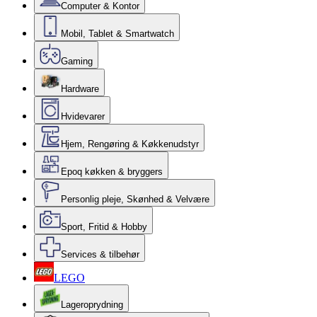
Computer & Kontor
Mobil, Tablet & Smartwatch
Gaming
Hardware
Hvidevarer
Hjem, Rengøring & Køkkenudstyr
Epoq køkken & bryggers
Personlig pleje, Skønhed & Velvære
Sport, Fritid & Hobby
Services & tilbehør
LEGO
Lageroprydning