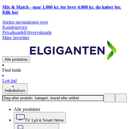
Mix & Match - spar 1.000 kr. for hver 4.000 kr. du køber for.
Klik
her
Spring navigationen over
Kundeservice
Privatkunde
Erhvervskunde
Mine favoritter
Alle produkter
Find butik
Log ind
Indkøbskurv
Alle produkter
TV, Lyd & Smart Home