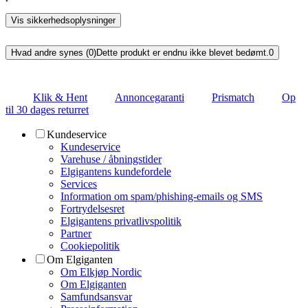
Vis sikkerhedsoplysninger
Hvad andre synes (0)
Dette produkt er endnu ikke blevet bedømt.
0
Klik & Hent
Annoncegaranti
Prismatch
Op
til 30 dages returret
Kundeservice
Kundeservice
Varehuse / åbningstider
Elgigantens kundefordele
Services
Information om spam/phishing-emails og SMS
Fortrydelsesret
Elgigantens privatlivspolitik
Partner
Cookiepolitik
Om Elgiganten
Om Elkjøp Nordic
Om Elgiganten
Samfundsansvar