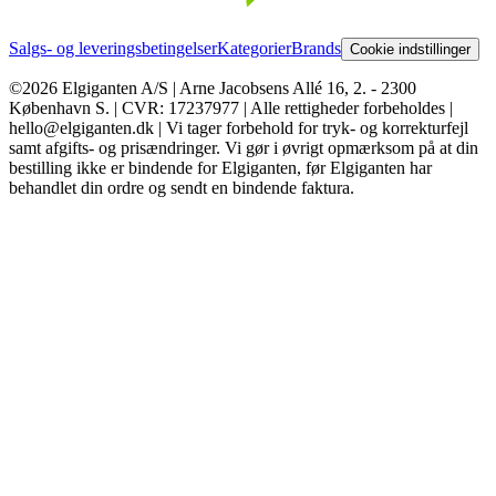
Salgs- og leveringsbetingelser
Kategorier
Brands
Cookie indstillinger
©2026 Elgiganten A/S | Arne Jacobsens Allé 16, 2. - 2300
København S. | CVR: 17237977 | Alle rettigheder forbeholdes |
hello@elgiganten.dk | Vi tager forbehold for tryk- og korrekturfejl
samt afgifts- og prisændringer. Vi gør i øvrigt opmærksom på at din
bestilling ikke er bindende for Elgiganten, før Elgiganten har
behandlet din ordre og sendt en bindende faktura.