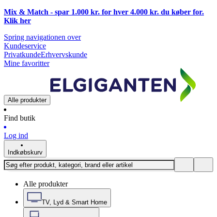
Mix & Match - spar 1.000 kr. for hver 4.000 kr. du køber for.
Klik
her
Spring navigationen over
Kundeservice
Privatkunde
Erhvervskunde
Mine favoritter
Alle produkter
Find butik
Log ind
Indkøbskurv
Alle produkter
TV, Lyd & Smart Home