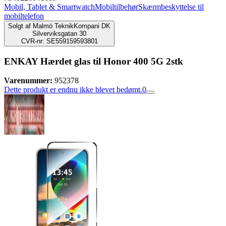
Mobil, Tablet & Smartwatch
Mobiltilbehør
Skærmbeskyttelse til
mobiltelefon
Solgt af
Malmö TeknikKompani DK
Silverviksgatan 30
CVR-nr: SE559159593801
ENKAY Hærdet glas til Honor 400 5G 2stk
Varenummer:
952378
Dette produkt er endnu ikke blevet bedømt.
0