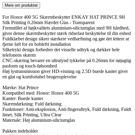
Mere om produktet
For Honor 400 5G Skærmbeskytter ENKAY HAT PRINCE 9H
Silk Printing 0.26mm Hærdet Glas - Transparent
Fremstillet af højkvalitets aluminium-siliciumglas med 9H hårdhed,
giver denne skærmbeskytter stærk ridsefast beskyttelse til din enhed
Fuldklæbet design sikrer stærkere vedhæftning og gør det lettere at
fjerne luft for en boblefri installation
Silketrykt design forbedrer det visuelle udtryk og dækker hele
telefonens skærm
CNC-skæring bevarer en ultratynd tykkelse på 0.26mm for nøjagtig
pasform og touch-følsomhed
Høj lystransmission giver HD-visning og 2.5D buede kanter giver
en glat og komfortabel brugeroplevelse
Mærke: Hat Prince
Kompatibel med: Honor: Honor 400 5G
Kanter: Buede kanter
Skærmdækning: Fuld dækning
Funktioner: Anti-eksplosion, Anti-fingeraftryk, Fuld dækning, Fuldt
limet, Silk Printing, Ultra Clear
Materiale: Høj aluminium-siliciumglas
Pakken indeholder