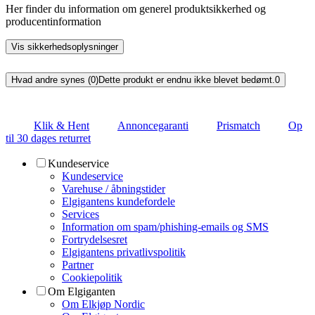
Her finder du information om generel produktsikkerhed og
producentinformation
Vis sikkerhedsoplysninger
Hvad andre synes (0)
Dette produkt er endnu ikke blevet bedømt.
0
Klik & Hent
Annoncegaranti
Prismatch
Op
til 30 dages returret
Kundeservice
Kundeservice
Varehuse / åbningstider
Elgigantens kundefordele
Services
Information om spam/phishing-emails og SMS
Fortrydelsesret
Elgigantens privatlivspolitik
Partner
Cookiepolitik
Om Elgiganten
Om Elkjøp Nordic