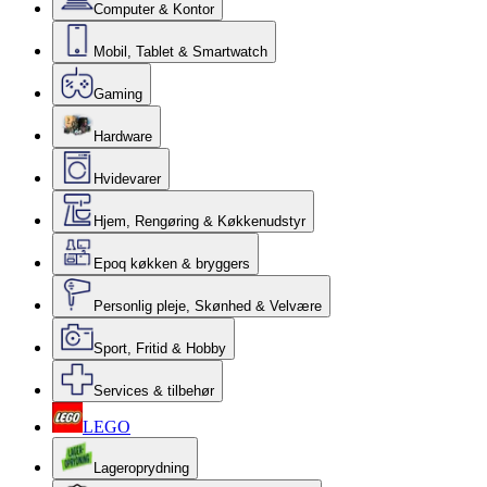
Computer & Kontor
Mobil, Tablet & Smartwatch
Gaming
Hardware
Hvidevarer
Hjem, Rengøring & Køkkenudstyr
Epoq køkken & bryggers
Personlig pleje, Skønhed & Velvære
Sport, Fritid & Hobby
Services & tilbehør
LEGO
Lageroprydning