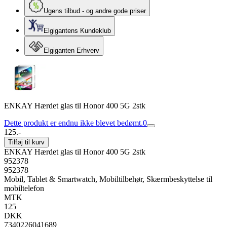
Ugens tilbud - og andre gode priser
Elgigantens Kundeklub
Elgiganten Erhverv
ENKAY Hærdet glas til Honor 400 5G 2stk
Dette produkt er endnu ikke blevet bedømt.
0
125.-
Tilføj til kurv
ENKAY Hærdet glas til Honor 400 5G 2stk
952378
952378
Mobil, Tablet & Smartwatch, Mobiltilbehør, Skærmbeskyttelse til
mobiltelefon
MTK
125
DKK
7340226041689