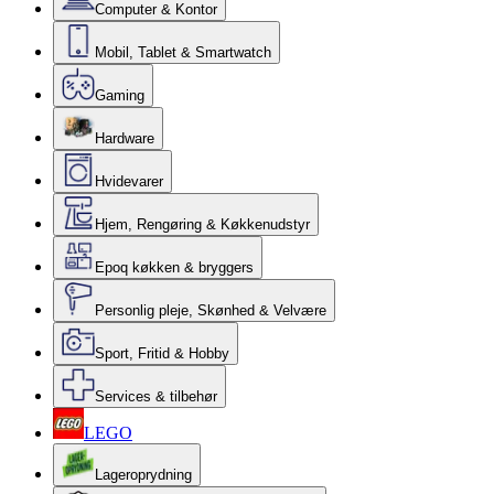
Computer & Kontor
Mobil, Tablet & Smartwatch
Gaming
Hardware
Hvidevarer
Hjem, Rengøring & Køkkenudstyr
Epoq køkken & bryggers
Personlig pleje, Skønhed & Velvære
Sport, Fritid & Hobby
Services & tilbehør
LEGO
Lageroprydning