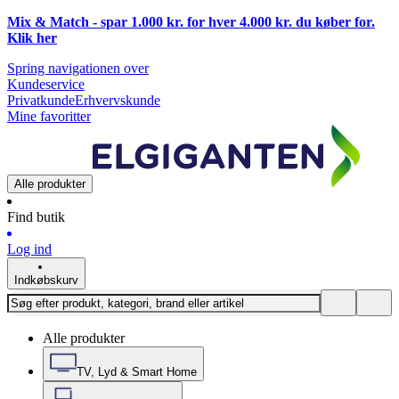
Mix & Match - spar 1.000 kr. for hver 4.000 kr. du køber for.
Klik
her
Spring navigationen over
Kundeservice
Privatkunde
Erhvervskunde
Mine favoritter
Alle produkter
Find butik
Log ind
Indkøbskurv
Alle produkter
TV, Lyd & Smart Home