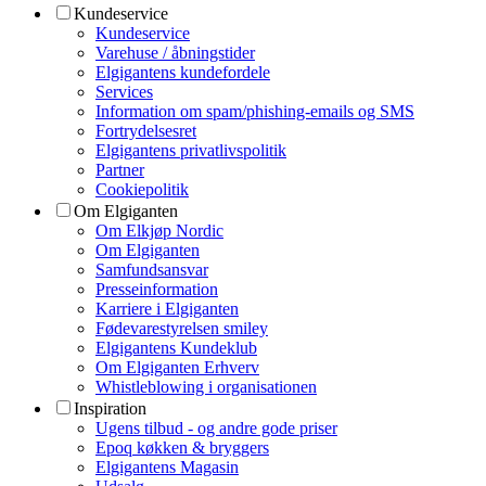
Kundeservice
Kundeservice
Varehuse / åbningstider
Elgigantens kundefordele
Services
Information om spam/phishing-emails og SMS
Fortrydelsesret
Elgigantens privatlivspolitik
Partner
Cookiepolitik
Om Elgiganten
Om Elkjøp Nordic
Om Elgiganten
Samfundsansvar
Presseinformation
Karriere i Elgiganten
Fødevarestyrelsen smiley
Elgigantens Kundeklub
Om Elgiganten Erhverv
Whistleblowing i organisationen
Inspiration
Ugens tilbud - og andre gode priser
Epoq køkken & bryggers
Elgigantens Magasin