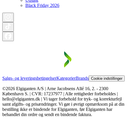
Udsalg
Black Friday 2026
Salgs- og leveringsbetingelser
Kategorier
Brands
Cookie indstillinger
©2026 Elgiganten A/S | Arne Jacobsens Allé 16, 2. - 2300
København S. | CVR: 17237977 | Alle rettigheder forbeholdes |
hello@elgiganten.dk | Vi tager forbehold for tryk- og korrekturfejl
samt afgifts- og prisændringer. Vi gør i øvrigt opmærksom på at din
bestilling ikke er bindende for Elgiganten, før Elgiganten har
behandlet din ordre og sendt en bindende faktura.