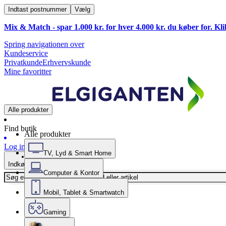
Indtast postnummer
Vælg
Mix & Match - spar 1.000 kr. for hver 4.000 kr. du køber for. Kl
Spring navigationen over
Kundeservice
Privatkunde
Erhvervskunde
Mine favoritter
Alle produkter
Find butik
Alle produkter
Log ind
TV, Lyd & Smart Home
Indkøbskurv
Computer & Kontor
Mobil, Tablet & Smartwatch
Gaming