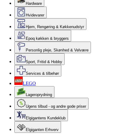
Hardware
Hvidevarer
Hjem, Rengøring & Køkkenudstyr
Epoq køkken & bryggers
Personlig pleje, Skønhed & Velvære
Sport, Fritid & Hobby
Services & tilbehør
LEGO
Lageroprydning
Ugens tilbud - og andre gode priser
Elgigantens Kundeklub
Elgiganten Erhverv