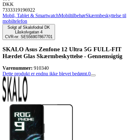
DKK
7333319196922
Mobil, Tablet & Smartwatch
Mobiltilbehør
Skærmbeskyttelse til
mobiltelefon
Solgt af
Skalofodral DK
Låskolvgatan 4
CVR-nr: SE556907867701
SKALO Asus Zenfone 12 Ultra 5G FULL-FIT
Hærdet Glas Skærmbeskyttelse - Gennemsigtig
Varenummer:
910340
Dette produkt er endnu ikke blevet bedømt.
0