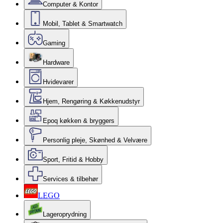
Computer & Kontor
Mobil, Tablet & Smartwatch
Gaming
Hardware
Hvidevarer
Hjem, Rengøring & Køkkenudstyr
Epoq køkken & bryggers
Personlig pleje, Skønhed & Velvære
Sport, Fritid & Hobby
Services & tilbehør
LEGO
Lageroprydning