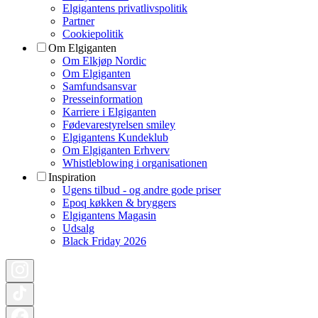
Elgigantens privatlivspolitik
Partner
Cookiepolitik
Om Elgiganten
Om Elkjøp Nordic
Om Elgiganten
Samfundsansvar
Presseinformation
Karriere i Elgiganten
Fødevarestyrelsen smiley
Elgigantens Kundeklub
Om Elgiganten Erhverv
Whistleblowing i organisationen
Inspiration
Ugens tilbud - og andre gode priser
Epoq køkken & bryggers
Elgigantens Magasin
Udsalg
Black Friday 2026