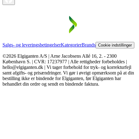
Salgs- og leveringsbetingelser
Kategorier
Brands
Cookie indstillinger
©2026 Elgiganten A/S | Arne Jacobsens Allé 16, 2. - 2300
København S. | CVR: 17237977 | Alle rettigheder forbeholdes |
hello@elgiganten.dk | Vi tager forbehold for tryk- og korrekturfejl
samt afgifts- og prisændringer. Vi gør i øvrigt opmærksom på at din
bestilling ikke er bindende for Elgiganten, før Elgiganten har
behandlet din ordre og sendt en bindende faktura.