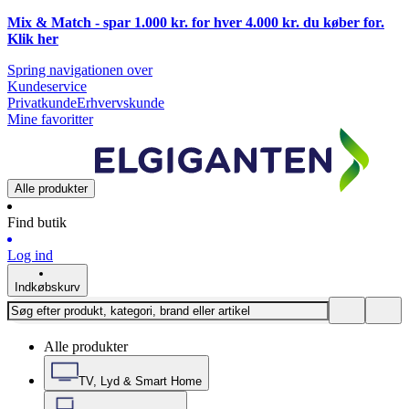
Mix & Match - spar 1.000 kr. for hver 4.000 kr. du køber for.
Klik
her
Spring navigationen over
Kundeservice
Privatkunde
Erhvervskunde
Mine favoritter
Alle produkter
Find butik
Log ind
Indkøbskurv
Alle produkter
TV, Lyd & Smart Home