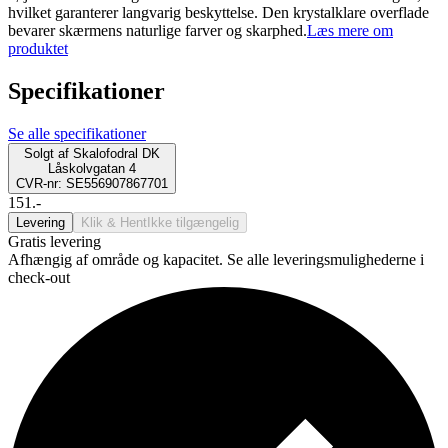
hvilket garanterer langvarig beskyttelse. Den krystalklare overflade
bevarer skærmens naturlige farver og skarphed.
Læs mere om
produktet
Specifikationer
Se alle specifikationer
Solgt af
Skalofodral DK
Låskolvgatan 4
CVR-nr: SE556907867701
151.-
Levering
Klik & Hent
Ikke tilgængelig
Gratis levering
Afhængig af område og kapacitet. Se alle leveringsmulighederne i
check-out