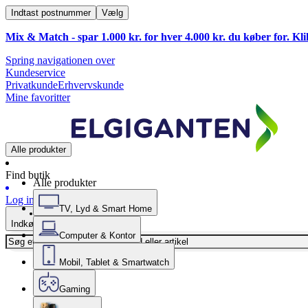
Indtast postnummer
Vælg
Mix & Match - spar 1.000 kr. for hver 4.000 kr. du køber for. Kl
Spring navigationen over
Kundeservice
Privatkunde
Erhvervskunde
Mine favoritter
Alle produkter
Find butik
Alle produkter
Log ind
TV, Lyd & Smart Home
Indkøbskurv
Computer & Kontor
Mobil, Tablet & Smartwatch
Gaming