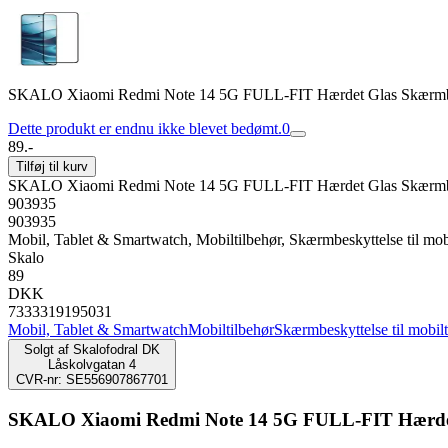
SKALO Xiaomi Redmi Note 14 5G FULL-FIT Hærdet Glas Skærmbes
Dette produkt er endnu ikke blevet bedømt.
0
89.-
Tilføj til kurv
SKALO Xiaomi Redmi Note 14 5G FULL-FIT Hærdet Glas Skærmbes
903935
903935
Mobil, Tablet & Smartwatch, Mobiltilbehør, Skærmbeskyttelse til mob
Skalo
89
DKK
7333319195031
Mobil, Tablet & Smartwatch
Mobiltilbehør
Skærmbeskyttelse til mobil
Solgt af
Skalofodral DK
Låskolvgatan 4
CVR-nr: SE556907867701
SKALO Xiaomi Redmi Note 14 5G FULL-FIT Hærdet 