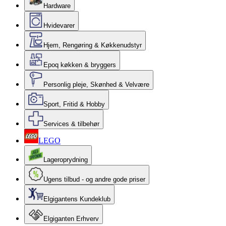
Hardware
Hvidevarer
Hjem, Rengøring & Køkkenudstyr
Epoq køkken & bryggers
Personlig pleje, Skønhed & Velvære
Sport, Fritid & Hobby
Services & tilbehør
LEGO
Lageroprydning
Ugens tilbud - og andre gode priser
Elgigantens Kundeklub
Elgiganten Erhverv