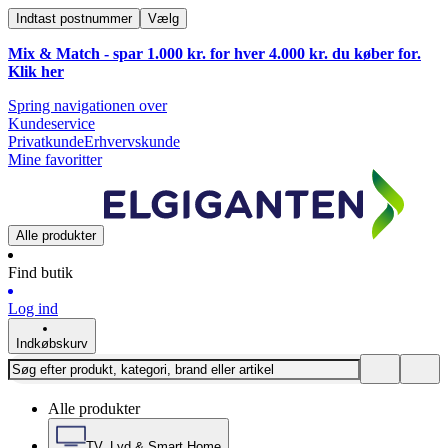
Indtast postnummer
Vælg
Mix & Match - spar 1.000 kr. for hver 4.000 kr. du køber for.
Klik
her
Spring navigationen over
Kundeservice
Privatkunde
Erhvervskunde
Mine favoritter
Alle produkter
Find butik
Log ind
Indkøbskurv
Alle produkter
TV, Lyd & Smart Home