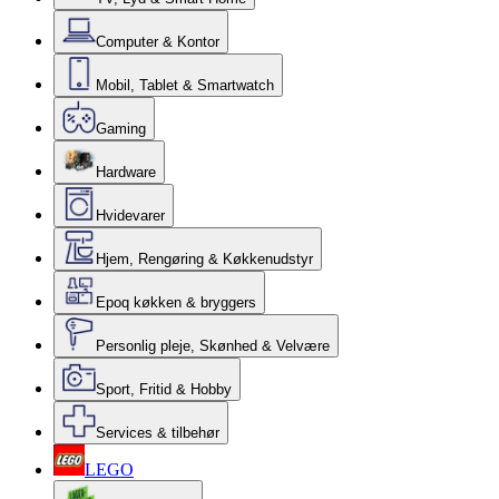
Computer & Kontor
Mobil, Tablet & Smartwatch
Gaming
Hardware
Hvidevarer
Hjem, Rengøring & Køkkenudstyr
Epoq køkken & bryggers
Personlig pleje, Skønhed & Velvære
Sport, Fritid & Hobby
Services & tilbehør
LEGO