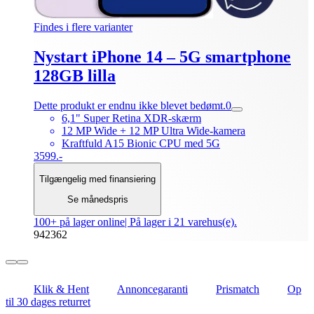
Findes i flere varianter
Nystart iPhone 14 – 5G smartphone
128GB lilla
Dette produkt er endnu ikke blevet bedømt.
0
6,1" Super Retina XDR-skærm
12 MP Wide + 12 MP Ultra Wide-kamera
Kraftfuld A15 Bionic CPU med 5G
3599.-
Tilgængelig med finansiering
Se månedspris
100+ på lager online
| På lager i 21 varehus(e).
942362
Klik & Hent
Annoncegaranti
Prismatch
Op
til 30 dages returret