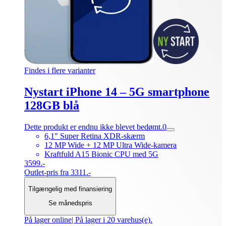
Findes i flere varianter
Nystart iPhone 14 – 5G smartphone
128GB blå
Dette produkt er endnu ikke blevet bedømt.
0
6,1" Super Retina XDR-skærm
12 MP Wide + 12 MP Ultra Wide-kamera
Kraftfuld A15 Bionic CPU med 5G
3599.-
Outlet-pris fra 3311.-
Tilgængelig med finansiering
Se månedspris
På lager online
| På lager i 20 varehus(e).