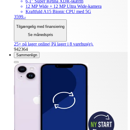
6,1" Super Retina XDR-skærm
12 MP Wide + 12 MP Ultra Wide-kamera
Kraftfuld A15 Bionic CPU med 5G
3599.-
Tilgængelig med finansiering
Se månedspris
25+ på lager online
| På lager i 8 varehus(e).
942364
Sammenlign