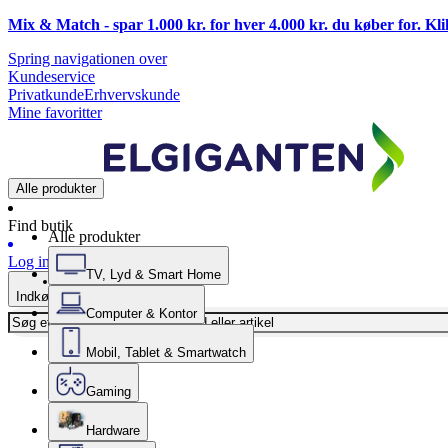
Mix & Match - spar 1.000 kr. for hver 4.000 kr. du køber for. Kl
Spring navigationen over
Kundeservice
Privatkunde
Erhvervskunde
Mine favoritter
Alle produkter
Find butik
Alle produkter
Log ind
TV, Lyd & Smart Home
Indkøbskurv
Computer & Kontor
Mobil, Tablet & Smartwatch
Gaming
Hardware