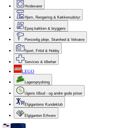
Hvidevarer
Hjem, Rengøring & Køkkenudstyr
Epoq køkken & bryggers
Personlig pleje, Skønhed & Velvære
Sport, Fritid & Hobby
Services & tilbehør
LEGO
Lageroprydning
Ugens tilbud - og andre gode priser
Elgigantens Kundeklub
Elgiganten Erhverv