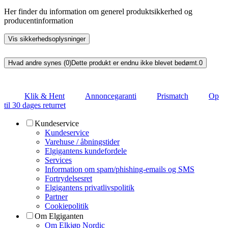
Her finder du information om generel produktsikkerhed og
producentinformation
Vis sikkerhedsoplysninger
Hvad andre synes (0)
Dette produkt er endnu ikke blevet bedømt.
0
Klik & Hent
Annoncegaranti
Prismatch
Op
til 30 dages returret
Kundeservice
Kundeservice
Varehuse / åbningstider
Elgigantens kundefordele
Services
Information om spam/phishing-emails og SMS
Fortrydelsesret
Elgigantens privatlivspolitik
Partner
Cookiepolitik
Om Elgiganten
Om Elkjøp Nordic