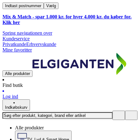
Indtast postnummer
Vælg
Mix & Match - spar 1.000 kr. for hver 4.000 kr. du køber for.
Klik
her
Spring navigationen over
Kundeservice
Privatkunde
Erhvervskunde
Mine favoritter
Alle produkter
Find butik
Log ind
Indkøbskurv
Alle produkter
TV, Lyd & Smart Home