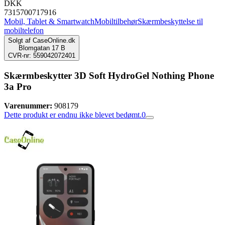
DKK
7315700717916
Mobil, Tablet & Smartwatch
Mobiltilbehør
Skærmbeskyttelse til
mobiltelefon
Solgt af
CaseOnline.dk
Blomgatan 17 B
CVR-nr: 559042072401
Skærmbeskytter 3D Soft HydroGel Nothing Phone
3a Pro
Varenummer:
908179
Dette produkt er endnu ikke blevet bedømt.
0