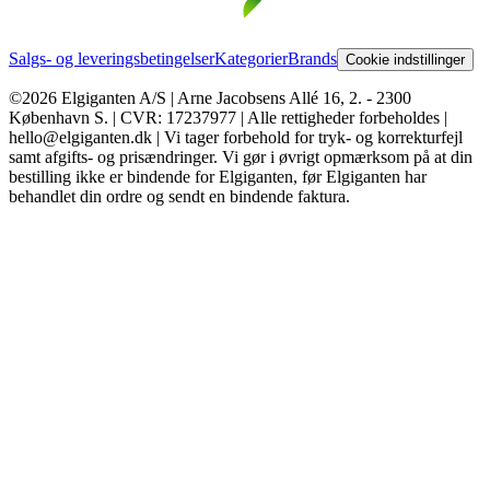
Salgs- og leveringsbetingelser
Kategorier
Brands
Cookie indstillinger
©2026 Elgiganten A/S | Arne Jacobsens Allé 16, 2. - 2300
København S. | CVR: 17237977 | Alle rettigheder forbeholdes |
hello@elgiganten.dk | Vi tager forbehold for tryk- og korrekturfejl
samt afgifts- og prisændringer. Vi gør i øvrigt opmærksom på at din
bestilling ikke er bindende for Elgiganten, før Elgiganten har
behandlet din ordre og sendt en bindende faktura.