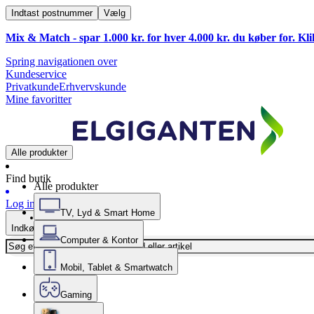
Indtast postnummer
Vælg
Mix & Match - spar 1.000 kr. for hver 4.000 kr. du køber for. Kl
Spring navigationen over
Kundeservice
Privatkunde
Erhvervskunde
Mine favoritter
Alle produkter
Find butik
Alle produkter
Log ind
TV, Lyd & Smart Home
Indkøbskurv
Computer & Kontor
Mobil, Tablet & Smartwatch
Gaming