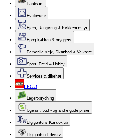
Hardware
Hvidevarer
Hjem, Rengøring & Køkkenudstyr
Epoq køkken & bryggers
Personlig pleje, Skønhed & Velvære
Sport, Fritid & Hobby
Services & tilbehør
LEGO
Lageroprydning
Ugens tilbud - og andre gode priser
Elgigantens Kundeklub
Elgiganten Erhverv