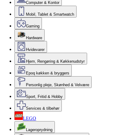
Computer & Kontor
Mobil, Tablet & Smartwatch
Gaming
Hardware
Hvidevarer
Hjem, Rengøring & Køkkenudstyr
Epoq køkken & bryggers
Personlig pleje, Skønhed & Velvære
Sport, Fritid & Hobby
Services & tilbehør
LEGO
Lageroprydning