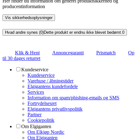
Her finder du information om generel produktsikkerhed og
producentinformation
Vis sikkerhedsoplysninger
Hvad andre synes (0)
Dette produkt er endnu ikke blevet bedømt.
0
Klik & Hent
Annoncegaranti
Prismatch
Op
til 30 dages returret
Kundeservice
Kundeservice
Varehuse / åbningstider
Elgigantens kundefordele
Services
Information om spam/phishing-emails og SMS
Fortrydelsesret
Elgigantens privatlivspolitik
Partner
Cookiepolitik
Om Elgiganten
Om Elkjøp Nordic
Om Elgiganten