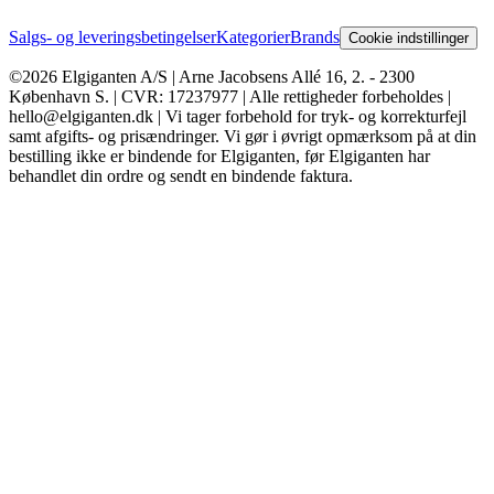
Salgs- og leveringsbetingelser
Kategorier
Brands
Cookie indstillinger
©2026 Elgiganten A/S | Arne Jacobsens Allé 16, 2. - 2300
København S. | CVR: 17237977 | Alle rettigheder forbeholdes |
hello@elgiganten.dk | Vi tager forbehold for tryk- og korrekturfejl
samt afgifts- og prisændringer. Vi gør i øvrigt opmærksom på at din
bestilling ikke er bindende for Elgiganten, før Elgiganten har
behandlet din ordre og sendt en bindende faktura.