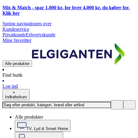
Mix & Match - spar 1.000 kr. for hver 4.000 kr. du køber for.
Klik
her
Spring navigationen over
Kundeservice
Privatkunde
Erhvervskunde
Mine favoritter
Alle produkter
Find butik
Log ind
Indkøbskurv
Alle produkter
TV, Lyd & Smart Home