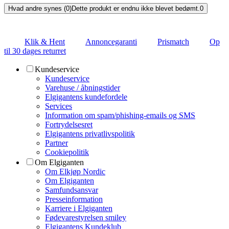
Hvad andre synes (0)
Dette produkt er endnu ikke blevet bedømt.
0
Klik & Hent
Annoncegaranti
Prismatch
Op
til 30 dages returret
Kundeservice
Kundeservice
Varehuse / åbningstider
Elgigantens kundefordele
Services
Information om spam/phishing-emails og SMS
Fortrydelsesret
Elgigantens privatlivspolitik
Partner
Cookiepolitik
Om Elgiganten
Om Elkjøp Nordic
Om Elgiganten
Samfundsansvar
Presseinformation
Karriere i Elgiganten
Fødevarestyrelsen smiley
Elgigantens Kundeklub