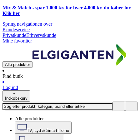
Mix & Match - spar 1.000 kr. for hver 4.000 kr. du køber for.
Klik
her
Spring navigationen over
Kundeservice
Privatkunde
Erhvervskunde
Mine favoritter
Alle produkter
Find butik
Log ind
Indkøbskurv
Alle produkter
TV, Lyd & Smart Home