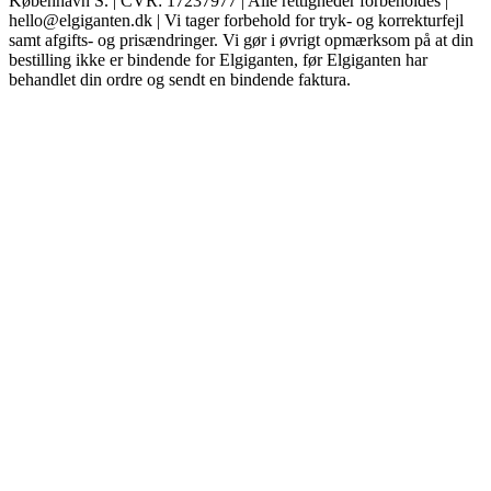
København S. | CVR: 17237977 | Alle rettigheder forbeholdes |
hello@elgiganten.dk | Vi tager forbehold for tryk- og korrekturfejl
samt afgifts- og prisændringer. Vi gør i øvrigt opmærksom på at din
bestilling ikke er bindende for Elgiganten, før Elgiganten har
behandlet din ordre og sendt en bindende faktura.