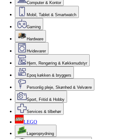
Computer & Kontor
Mobil, Tablet & Smartwatch
Gaming
Hardware
Hvidevarer
Hjem, Rengøring & Køkkenudstyr
Epoq køkken & bryggers
Personlig pleje, Skønhed & Velvære
Sport, Fritid & Hobby
Services & tilbehør
LEGO
Lageroprydning