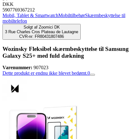
DKK
5907769367212
Mobil, Tablet & Smartwatch
Mobiltilbehør
Skærmbeskyttelse til
mobiltelefon
Solgt af
Zoomici DK
3 Rue Charles Cros Plateau de Lautagne
CVR-nr: FR80431807486
Wozinsky Fleksibel skærmbeskyttelse til Samsung
Galaxy S25+ med fuld dækning
Varenummer:
907023
Dette produkt er endnu ikke blevet bedømt.
0