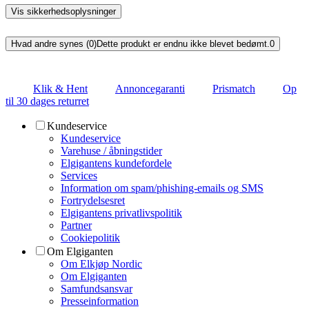
Vis sikkerhedsoplysninger
Hvad andre synes (0)
Dette produkt er endnu ikke blevet bedømt.
0
Klik & Hent
Annoncegaranti
Prismatch
Op
til 30 dages returret
Kundeservice
Kundeservice
Varehuse / åbningstider
Elgigantens kundefordele
Services
Information om spam/phishing-emails og SMS
Fortrydelsesret
Elgigantens privatlivspolitik
Partner
Cookiepolitik
Om Elgiganten
Om Elkjøp Nordic
Om Elgiganten
Samfundsansvar
Presseinformation