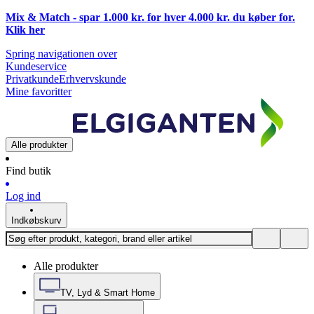
Mix & Match - spar 1.000 kr. for hver 4.000 kr. du køber for.
Klik
her
Spring navigationen over
Kundeservice
Privatkunde
Erhvervskunde
Mine favoritter
Alle produkter
Find butik
Log ind
Indkøbskurv
Alle produkter
TV, Lyd & Smart Home