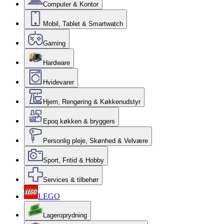
Computer & Kontor
Mobil, Tablet & Smartwatch
Gaming
Hardware
Hvidevarer
Hjem, Rengøring & Køkkenudstyr
Epoq køkken & bryggers
Personlig pleje, Skønhed & Velvære
Sport, Fritid & Hobby
Services & tilbehør
LEGO
Lageroprydning