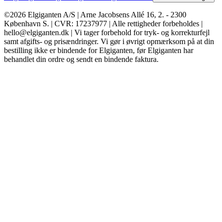
©2026 Elgiganten A/S | Arne Jacobsens Allé 16, 2. - 2300
København S. | CVR: 17237977 | Alle rettigheder forbeholdes |
hello@elgiganten.dk | Vi tager forbehold for tryk- og korrekturfejl
samt afgifts- og prisændringer. Vi gør i øvrigt opmærksom på at din
bestilling ikke er bindende for Elgiganten, før Elgiganten har
behandlet din ordre og sendt en bindende faktura.