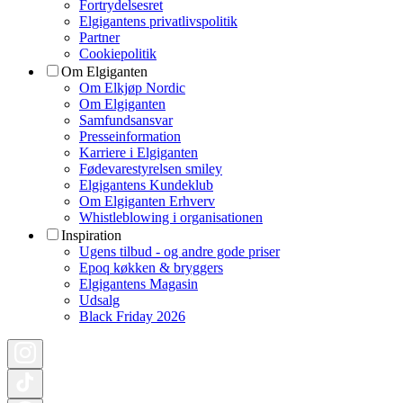
Fortrydelsesret
Elgigantens privatlivspolitik
Partner
Cookiepolitik
Om Elgiganten
Om Elkjøp Nordic
Om Elgiganten
Samfundsansvar
Presseinformation
Karriere i Elgiganten
Fødevarestyrelsen smiley
Elgigantens Kundeklub
Om Elgiganten Erhverv
Whistleblowing i organisationen
Inspiration
Ugens tilbud - og andre gode priser
Epoq køkken & bryggers
Elgigantens Magasin
Udsalg
Black Friday 2026