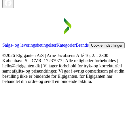
Salgs- og leveringsbetingelser
Kategorier
Brands
Cookie indstillinger
©2026 Elgiganten A/S | Arne Jacobsens Allé 16, 2. - 2300
København S. | CVR: 17237977 | Alle rettigheder forbeholdes |
hello@elgiganten.dk | Vi tager forbehold for tryk- og korrekturfejl
samt afgifts- og prisændringer. Vi gør i øvrigt opmærksom på at din
bestilling ikke er bindende for Elgiganten, før Elgiganten har
behandlet din ordre og sendt en bindende faktura.