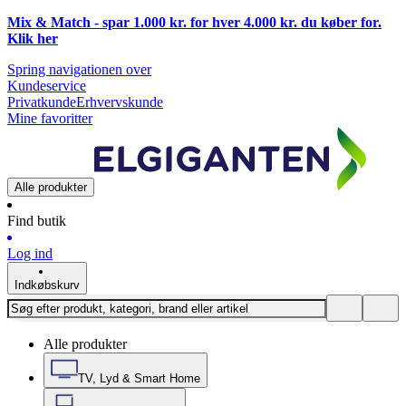
Mix & Match - spar 1.000 kr. for hver 4.000 kr. du køber for.
Klik
her
Spring navigationen over
Kundeservice
Privatkunde
Erhvervskunde
Mine favoritter
Alle produkter
Find butik
Log ind
Indkøbskurv
Alle produkter
TV, Lyd & Smart Home