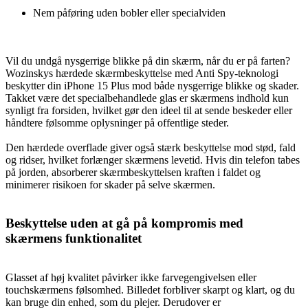
Nem påføring uden bobler eller specialviden
Vil du undgå nysgerrige blikke på din skærm, når du er på farten?
Wozinskys hærdede skærmbeskyttelse med Anti Spy-teknologi
beskytter din iPhone 15 Plus mod både nysgerrige blikke og skader.
Takket være det specialbehandlede glas er skærmens indhold kun
synligt fra forsiden, hvilket gør den ideel til at sende beskeder eller
håndtere følsomme oplysninger på offentlige steder.
Den hærdede overflade giver også stærk beskyttelse mod stød, fald
og ridser, hvilket forlænger skærmens levetid. Hvis din telefon tabes
på jorden, absorberer skærmbeskyttelsen kraften i faldet og
minimerer risikoen for skader på selve skærmen.
Beskyttelse uden at gå på kompromis med
skærmens funktionalitet
Glasset af høj kvalitet påvirker ikke farvegengivelsen eller
touchskærmens følsomhed. Billedet forbliver skarpt og klart, og du
kan bruge din enhed, som du plejer. Derudover er