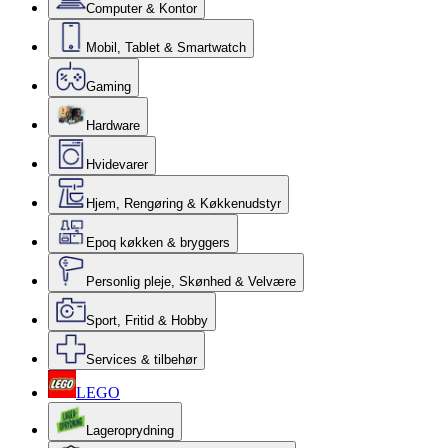
Computer & Kontor
Mobil, Tablet & Smartwatch
Gaming
Hardware
Hvidevarer
Hjem, Rengøring & Køkkenudstyr
Epoq køkken & bryggers
Personlig pleje, Skønhed & Velvære
Sport, Fritid & Hobby
Services & tilbehør
LEGO
Lageroprydning