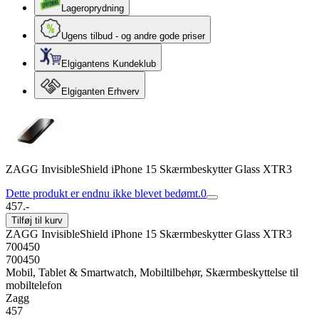
Lageroprydning
Ugens tilbud - og andre gode priser
Elgigantens Kundeklub
Elgiganten Erhverv
ZAGG InvisibleShield iPhone 15 Skærmbeskytter Glass XTR3
Dette produkt er endnu ikke blevet bedømt.
0
457.-
Tilføj til kurv
ZAGG InvisibleShield iPhone 15 Skærmbeskytter Glass XTR3
700450
700450
Mobil, Tablet & Smartwatch, Mobiltilbehør, Skærmbeskyttelse til
mobiltelefon
Zagg
457