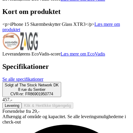
Kort om produktet
<p>iPhone 15 Skærmbeskytter Glass XTR3</p>
Læs mere om
produktet
Leverandørens EcoVadis-score
Læs mere om EcoVadis
Specifikationer
Se alle specifikationer
Solgt af
The Stock Network DK
8 rue du Sentier
CVR-nr: FR86901950774
457.-
Levering
Klik & Hent
Ikke tilgængelig
Forsendelse fra 29,-
Afhængig af område og kapacitet. Se alle leveringsmulighederne i
check-out