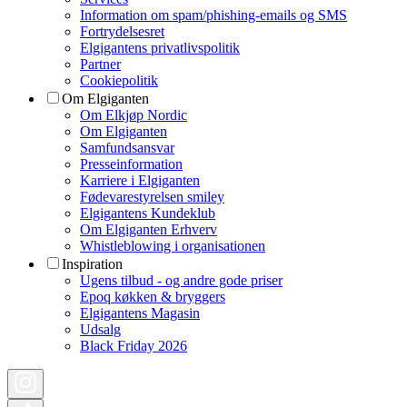
Information om spam/phishing-emails og SMS
Fortrydelsesret
Elgigantens privatlivspolitik
Partner
Cookiepolitik
Om Elgiganten
Om Elkjøp Nordic
Om Elgiganten
Samfundsansvar
Presseinformation
Karriere i Elgiganten
Fødevarestyrelsen smiley
Elgigantens Kundeklub
Om Elgiganten Erhverv
Whistleblowing i organisationen
Inspiration
Ugens tilbud - og andre gode priser
Epoq køkken & bryggers
Elgigantens Magasin
Udsalg
Black Friday 2026