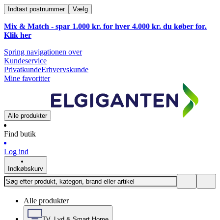
Indtast postnummer
Vælg
Mix & Match - spar 1.000 kr. for hver 4.000 kr. du køber for.
Klik
her
Spring navigationen over
Kundeservice
Privatkunde
Erhvervskunde
Mine favoritter
Alle produkter
Find butik
Log ind
Indkøbskurv
Alle produkter
TV, Lyd & Smart Home