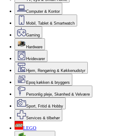
Computer & Kontor
Mobil, Tablet & Smartwatch
Gaming
Hardware
Hvidevarer
Hjem, Rengøring & Køkkenudstyr
Epoq køkken & bryggers
Personlig pleje, Skønhed & Velvære
Sport, Fritid & Hobby
Services & tilbehør
LEGO