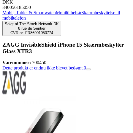
DKK
840056185050
Mobil, Tablet & Smartwatch
Mobiltilbehør
Skærmbeskyttelse til
mobiltelefon
Solgt af
The Stock Network DK
8 rue du Sentier
CVR-nr: FR86901950774
ZAGG InvisibleShield iPhone 15 Skærmbeskytter
Glass XTR3
Varenummer:
700450
Dette produkt er endnu ikke blevet bedømt.
0