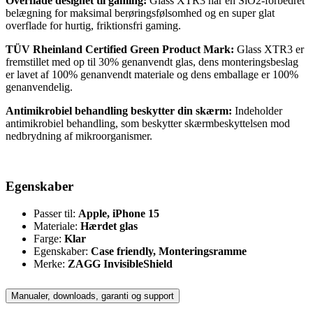
Overflade designet til gaming:
Glass XTR3 har en SiO2-forbedret
belægning for maksimal berøringsfølsomhed og en super glat
overflade for hurtig, friktionsfri gaming.
TÜV Rheinland Certified Green Product Mark:
Glass XTR3 er
fremstillet med op til 30% genanvendt glas, dens monteringsbeslag
er lavet af 100% genanvendt materiale og dens emballage er 100%
genanvendelig.
Antimikrobiel behandling beskytter din skærm:
Indeholder
antimikrobiel behandling, som beskytter skærmbeskyttelsen mod
nedbrydning af mikroorganismer.
Egenskaber
Passer til:
Apple, iPhone 15
Materiale:
Hærdet glas
Farge:
Klar
Egenskaber:
Case friendly, Monteringsramme
Merke:
ZAGG InvisibleShield
Manualer, downloads, garanti og support