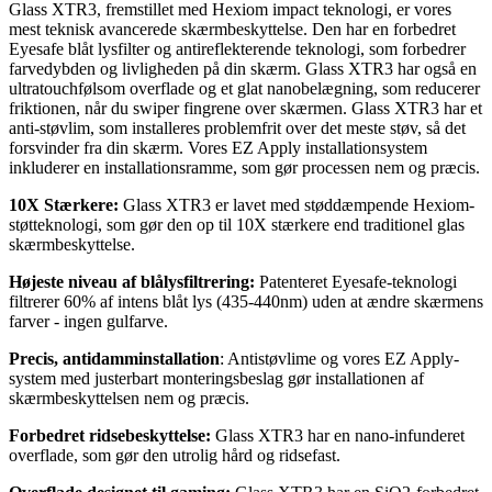
Glass XTR3, fremstillet med Hexiom impact teknologi, er vores
mest teknisk avancerede skærmbeskyttelse. Den har en forbedret
Eyesafe blåt lysfilter og antireflekterende teknologi, som forbedrer
farvedybden og livligheden på din skærm. Glass XTR3 har også en
ultratouchfølsom overflade og et glat nanobelægning, som reducerer
friktionen, når du swiper fingrene over skærmen. Glass XTR3 har et
anti-støvlim, som installeres problemfrit over det meste støv, så det
forsvinder fra din skærm. Vores EZ Apply installationsystem
inkluderer en installationsramme, som gør processen nem og præcis.
10X Stærkere:
Glass XTR3 er lavet med støddæmpende Hexiom-
støtteknologi, som gør den op til 10X stærkere end traditionel glas
skærmbeskyttelse.
Højeste niveau af blålysfiltrering:
Patenteret Eyesafe-teknologi
filtrerer 60% af intens blåt lys (435-440nm) uden at ændre skærmens
farver - ingen gulfarve.
Precis, antidamminstallation
: Antistøvlime og vores EZ Apply-
system med justerbart monteringsbeslag gør installationen af
skærmbeskyttelsen nem og præcis.
Forbedret ridsebeskyttelse:
Glass XTR3 har en nano-infunderet
overflade, som gør den utrolig hård og ridsefast.