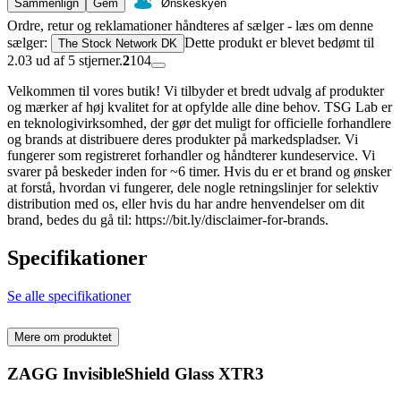
Sammenlign
Gem
Ønskeskyen
Ordre, retur og reklamationer håndteres af sælger - læs om denne
sælger:
Dette produkt er blevet bedømt til
The Stock Network DK
2.03 ud af 5 stjerner.
2
104
Velkommen til vores butik! Vi tilbyder et bredt udvalg af produkter
og mærker af høj kvalitet for at opfylde alle dine behov. TSG Lab er
en teknologivirksomhed, der gør det muligt for officielle forhandlere
og brands at distribuere deres produkter på markedspladser. Vi
fungerer som registreret forhandler og håndterer kundeservice. Vi
svarer på beskeder inden for ~6 timer. Hvis du er et brand og ønsker
at forstå, hvordan vi fungerer, dele nogle retningslinjer for selektiv
distribution med os, eller hvis du har andre henvendelser om dit
brand, bedes du gå til: https://bit.ly/disclaimer-for-brands.
Specifikationer
Se alle specifikationer
Mere om produktet
ZAGG InvisibleShield Glass XTR3