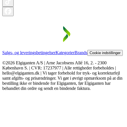
Salgs- og leveringsbetingelser
Kategorier
Brands
Cookie indstillinger
©2026 Elgiganten A/S | Arne Jacobsens Allé 16, 2. - 2300
København S. | CVR: 17237977 | Alle rettigheder forbeholdes |
hello@elgiganten.dk | Vi tager forbehold for tryk- og korrekturfejl
samt afgifts- og prisændringer. Vi gør i øvrigt opmærksom på at din
bestilling ikke er bindende for Elgiganten, før Elgiganten har
behandlet din ordre og sendt en bindende faktura.